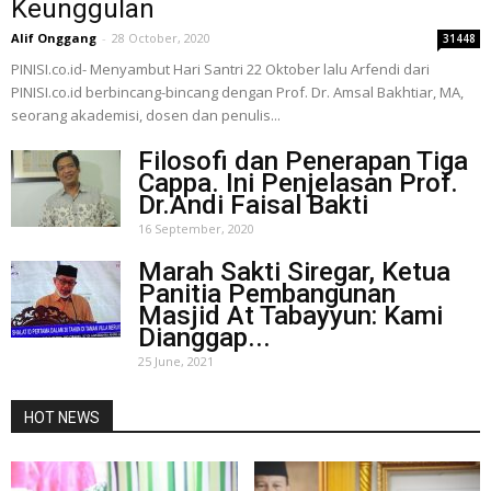
Keunggulan
Alif Onggang
-
28 October, 2020
31448
PINISI.co.id- Menyambut Hari Santri 22 Oktober lalu Arfendi dari
PINISI.co.id berbincang-bincang dengan Prof. Dr. Amsal Bakhtiar, MA,
seorang akademisi, dosen dan penulis...
Filosofi dan Penerapan Tiga
Cappa. Ini Penjelasan Prof.
Dr.Andi Faisal Bakti
16 September, 2020
Marah Sakti Siregar, Ketua
Panitia Pembangunan
Masjid At Tabayyun: Kami
Dianggap...
25 June, 2021
HOT NEWS