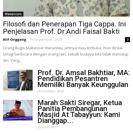
Wawancara
Filosofi dan Penerapan Tiga Cappa. Ini
Penjelasan Prof. Dr.Andi Faisal Bakti
Alif Onggang
-
16 September, 2020
0
Orang Bugis Makassar merantau, artinya mau terbuka, mau dinilai
selagi berbicara dengan orang lain, sebab budaya kita tidak menutup
diri. Yang...
Prof. Dr. Amsal Bakhtiar, MA:
Pendidikan Pesantren
Memiliki Banyak Keunggulan
28 October, 2020
Marah Sakti Siregar, Ketua
Panitia Pembangunan
Masjid At Tabayyun: Kami
Dianggap...
25 June, 2021