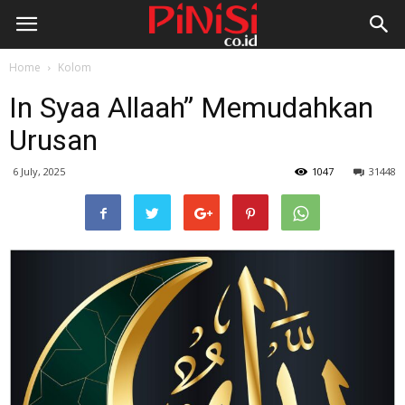
Home
Kolom
In Syaa Allaah” Memudahkan
Urusan
6 July, 2025
1047
31448