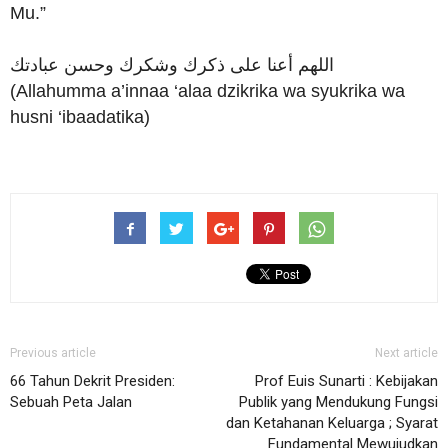
Mu.”
اللهم أعنا على ذكرك وشكرك وحسن عبادتك
(Allahumma a’innaa ‘alaa dzikrika wa syukrika wa
husni ‘ibaadatika)
Previous article
Next article
66 Tahun Dekrit Presiden:
Prof Euis Sunarti : Kebijakan
Sebuah Peta Jalan
Publik yang Mendukung Fungsi
dan Ketahanan Keluarga ; Syarat
Fundamental Mewujudkan