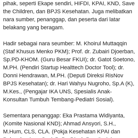
pihak, seperti Ekape sendiri, HIFDI, KPAI, KND, Save
the Children, dan BPJS Kesehatan. Juga melibatkan
nara sumber, penanggap, dan peserta dari latar
belakang yang beragam.
Hadir sebagai nara seumber: M. Khoirul Muttaqqin
(Staf Khusus Menko PKM); Prof. dr. Zubairi Djoerban,
Sp.PD-KHOM. (Guru Besar FKUI); dr. Gatot Soetono,
M.PH. (Pendiri Startup Healttech Doctor Tool); dr.
Donni Hendrawan, M.PH. (Deputi Direksi RisNov
BPJS Kesehatan); dr. Hari Wahyu Nugroho, Sp.A (K),
M.Kes., (Pengajar IKA UNS, Spesialis Anak-
Konsultan Tumbuh Tembang-Pediatri Sosial).
Sementara penanggap: Eka Prastama Widiyanta,
(Komite Nasional KND); Ahmad Ansyori, S.H.,
M.Hum, CLS, CLA. (Pokja Kesehatan KPAI dan