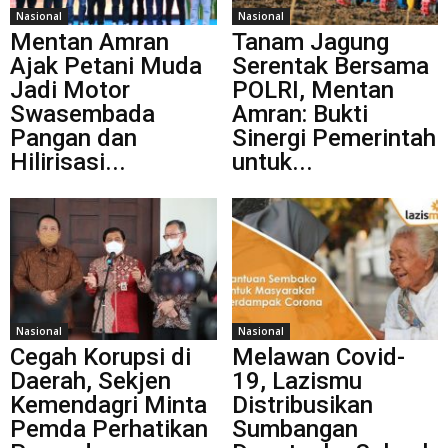
Nasional
Nasional
Mentan Amran
Tanam Jagung
Ajak Petani Muda
Serentak Bersama
Jadi Motor
POLRI, Mentan
Swasembada
Amran: Bukti
Pangan dan
Sinergi Pemerintah
Hilirisasi...
untuk...
Nasional
Nasional
Cegah Korupsi di
Melawan Covid-
Daerah, Sekjen
19, Lazismu
Kemendagri Minta
Distribusikan
Pemda Perhatikan
Sumbangan