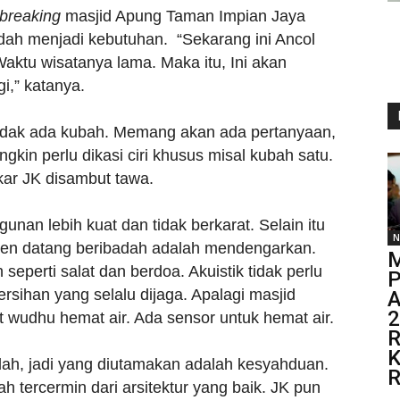
breaking
masjid Apung Taman Impian Jaya
udah menjadi kebutuhan. “Sekarang ini Ancol
aktu wisatanya lama. Maka itu, Ini akan
i,” katanya.
, tidak ada kubah. Memang akan ada pertanyaan,
gkin perlu dikasi ciri khusus misal kubah satu.
akar JK disambut tawa.
gunan lebih kuat dan tidak berkarat. Selain itu
N
rsen datang beribadah adalah mendengarkan.
eperti salat dan berdoa. Akuistik tidak perlu
P
rsihan yang selalu dijaga. Apalagi masjid
A
2
wudhu hemat air. Ada sensor untuk hemat air.
R
K
dah, jadi yang diutamakan adalah kesyahduan.
R
ah tercermin dari arsitektur yang baik. JK pun