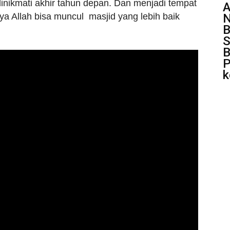
dinikmati akhir tahun depan. Dan menjadi tempat
A
N
insya Allah bisa muncul masjid yang lebih baik
B
S
B
P
k