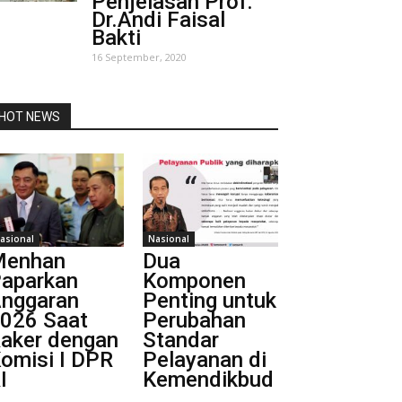
Penjelasan Prof.
Dr.Andi Faisal
Bakti
16 September, 2020
HOT NEWS
asional
Nasional
Menhan
Dua
aparkan
Komponen
nggaran
Penting untuk
026 Saat
Perubahan
aker dengan
Standar
omisi I DPR
Pelayanan di
I
Kemendikbud