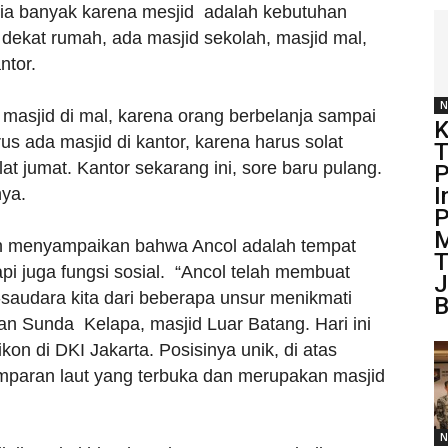
sia banyak karena mesjid adalah kebutuhan
dekat rumah, ada masjid sekolah, masjid mal,
ntor.
N
masjid di mal, karena orang berbelanja sampai
K
us ada masjid di kantor, karena harus solat
T
lat jumat. Kantor sekarang ini, sore baru pulang.
P
I
nya.
P
M
n menyampaikan bahwa Ancol adalah tempat
T
tapi juga fungsi sosial. “Ancol telah membuat
audara kita dari beberapa unsur menikmati
B
an Sunda Kelapa, masjid Luar Batang. Hari ini
ikon di DKI Jakarta. Posisinya unik, di atas
mparan laut yang terbuka dan merupakan masjid
N