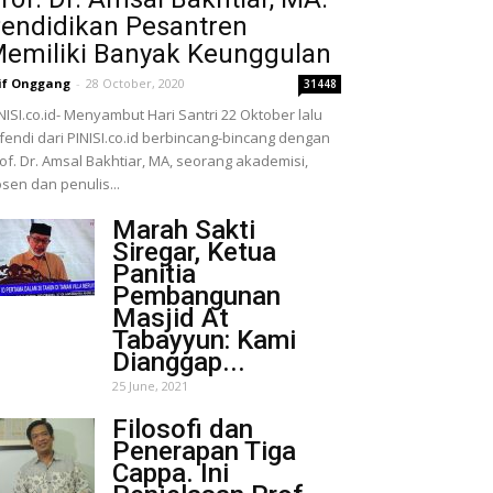
endidikan Pesantren
emiliki Banyak Keunggulan
if Onggang
-
28 October, 2020
31448
NISI.co.id- Menyambut Hari Santri 22 Oktober lalu
fendi dari PINISI.co.id berbincang-bincang dengan
of. Dr. Amsal Bakhtiar, MA, seorang akademisi,
sen dan penulis...
Marah Sakti
Siregar, Ketua
Panitia
Pembangunan
Masjid At
Tabayyun: Kami
Dianggap...
25 June, 2021
Filosofi dan
Penerapan Tiga
Cappa. Ini