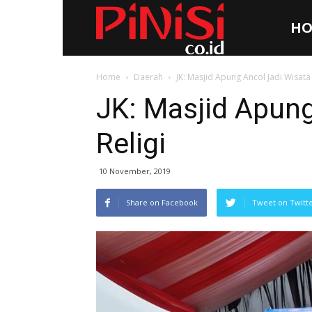
HO
Pinisi.co.id
Home
Daerah
JK: Masjid Apung Ancol Jadi Wisata 
JK: Masjid Apung
Religi
10 November, 2019
Share on Facebook
Tweet on Twitt