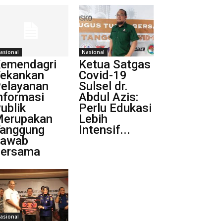
asional
Nasional
emendagri
Ketua Satgas
ekankan
Covid-19
elayanan
Sulsel dr.
nformasi
Abdul Azis:
ublik
Perlu Edukasi
erupakan
Lebih
anggung
Intensif...
Jawab
ersama
asional