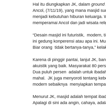
Hal itu diungkapkan JK, dalam
ground 
Ancol, (7/11/19), yang mana masjid s
menjadi kebutuhan hiburan keluarga. W
memperamai Ancol dan jadi wisata relig
“Desain masjid ini futuristik, modern
ini gedung konperensi atau apa ini. Mun
Biar orang tidak bertanya-tanya,” kel
Karena di pinggir pantai, lanjut JK, ban
akuistik yang baik. Masyarakat 80 pe
Dua puluh persen adalah untuk ibadah s
mahal. JK juga menyoroti tentang kebe
modern sebaiknya menyiapkan tempat 
Menurut JK, masjid adalah tempat iba
Apalagi di sini ada angin, cahaya, adal