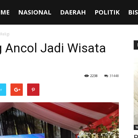
ME
NASIONAL
DAERAH
POLITIK
BI
Religi
 Ancol Jadi Wisata
2238
31448
er
W
P