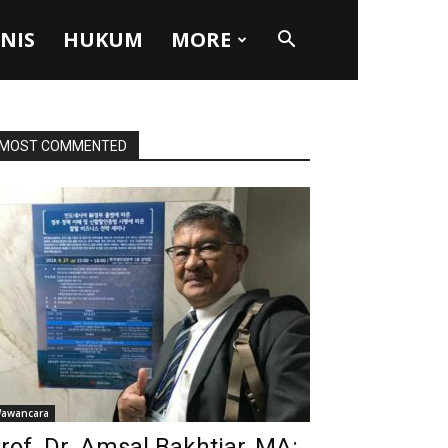
SNIS
HUKUM
MORE
MOST COMMENTED
awancara
rof. Dr. Amsal Bakhtiar, MA: