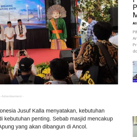
P
M
Al
PI
Ar
Pr
do
- Advertisement -
onesia Jusuf Kalla menyatakan, kebutuhan
di kebutuhan penting. Sebab masjid mencakup
Apung yang akan dibangun di Ancol.