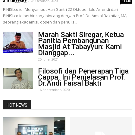
Alif Onggang
-
28 October, 2020
31448
PINISI.co.id- Menyambut Hari Santri 22 Oktober lalu Arfendi dari
PINISI.co.id berbincang-bincang dengan Prof. Dr. Amsal Bakhtiar, MA,
seorang akademisi, dosen dan penulis...
Marah Sakti Siregar, Ketua
Panitia Pembangunan
Masjid At Tabayyun: Kami
Dianggap...
25 June, 2021
Filosofi dan Penerapan Tiga
Cappa. Ini Penjelasan Prof.
Dr.Andi Faisal Bakti
16 September, 2020
HOT NEWS