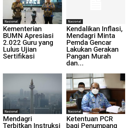
Nasional
Nasional
Kementerian
Kendalikan Inflasi,
BUMN Apresiasi
Mendagri Minta
2.022 Guru yang
Pemda Gencar
Lulus Ujian
Lakukan Gerakan
Sertifikasi
Pangan Murah
dan...
Nasional
Nasional
Mendagri
Ketentuan PCR
Terbitkan Instruksi
bagi Penumpang