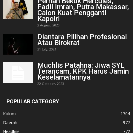
Pernah Bekuk Hercules,
Fadil Imran, Putra Makassar,
Calon Kuat Pengganti
Kapolri
2 August, 2020
Diantara Pilihan Profesional
Atau Birokrat
31 July, 2021
Muchlis Patahna: Jiwa SYL
Terancam, KPK Harus Jamin
Keselamatannya
22 October, 2023
POPULAR CATEGORY
Kolom
1704
Daerah
977
Headline
772