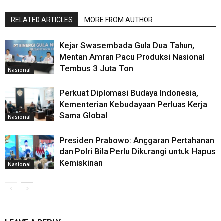
RELATED ARTICLES
MORE FROM AUTHOR
Kejar Swasembada Gula Dua Tahun,
Mentan Amran Pacu Produksi Nasional
Tembus 3 Juta Ton
Nasional
Perkuat Diplomasi Budaya Indonesia,
Kementerian Kebudayaan Perluas Kerja
Sama Global
Nasional
Presiden Prabowo: Anggaran Pertahanan
dan Polri Bila Perlu Dikurangi untuk Hapus
Kemiskinan
Nasional