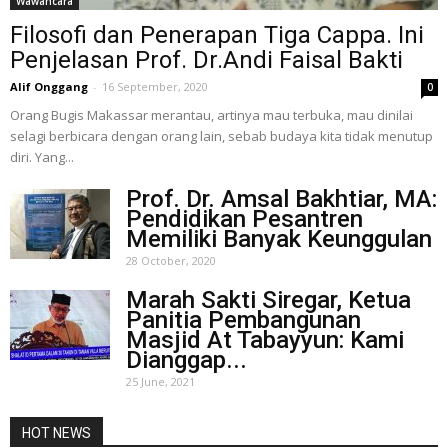
Wawancara
Filosofi dan Penerapan Tiga Cappa. Ini
Penjelasan Prof. Dr.Andi Faisal Bakti
Alif Onggang
-
16 September, 2020
0
Orang Bugis Makassar merantau, artinya mau terbuka, mau dinilai
selagi berbicara dengan orang lain, sebab budaya kita tidak menutup
diri. Yang...
Prof. Dr. Amsal Bakhtiar, MA:
Pendidikan Pesantren
Memiliki Banyak Keunggulan
28 October, 2020
Marah Sakti Siregar, Ketua
Panitia Pembangunan
Masjid At Tabayyun: Kami
Dianggap...
25 June, 2021
HOT NEWS