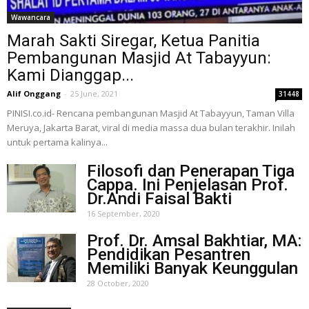
Wawancara
Marah Sakti Siregar, Ketua Panitia
Pembangunan Masjid At Tabayyun:
Kami Dianggap...
Alif Onggang
-
25 June, 2021
31448
PINISI.co.id- Rencana pembangunan Masjid At Tabayyun, Taman Villa
Meruya, Jakarta Barat, viral di media massa dua bulan terakhir. Inilah
untuk pertama kalinya...
Filosofi dan Penerapan Tiga
Cappa. Ini Penjelasan Prof.
Dr.Andi Faisal Bakti
16 September, 2020
Prof. Dr. Amsal Bakhtiar, MA:
Pendidikan Pesantren
Memiliki Banyak Keunggulan
28 October, 2020