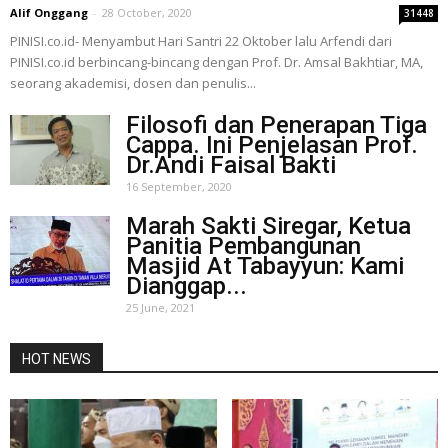
Alif Onggang
-
28 October, 2020
31448
PINISI.co.id- Menyambut Hari Santri 22 Oktober lalu Arfendi dari
PINISI.co.id berbincang-bincang dengan Prof. Dr. Amsal Bakhtiar, MA,
seorang akademisi, dosen dan penulis...
Filosofi dan Penerapan Tiga
Cappa. Ini Penjelasan Prof.
Dr.Andi Faisal Bakti
16 September, 2020
Marah Sakti Siregar, Ketua
Panitia Pembangunan
Masjid At Tabayyun: Kami
Dianggap...
25 June, 2021
HOT NEWS