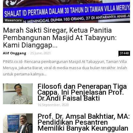
Wawancara
Marah Sakti Siregar, Ketua Panitia
Pembangunan Masjid At Tabayyun:
Kami Dianggap...
Alif Onggang
-
25 June, 2021
31448
PINISI.co.id- Rencana pembangunan Masjid At Tabayyun, Taman Villa
Meruya, Jakarta Barat, viral di media massa dua bulan terakhir. Inilah
untuk pertama kalinya...
Filosofi dan Penerapan Tiga
Cappa. Ini Penjelasan Prof.
Dr.Andi Faisal Bakti
16 September, 2020
Prof. Dr. Amsal Bakhtiar, MA:
Pendidikan Pesantren
Memiliki Banyak Keunggulan