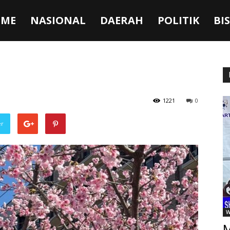
ME
NASIONAL
DAERAH
POLITIK
BI
1221
0
er
W
M