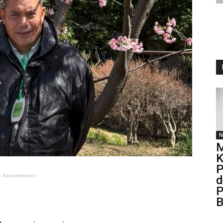
N
M
K
P
- Advertisement -
d
P
B