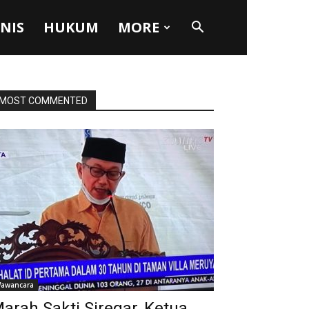
SNIS
HUKUM
MORE
MOST COMMENTED
awancara
arah Sakti Siregar, Ketua