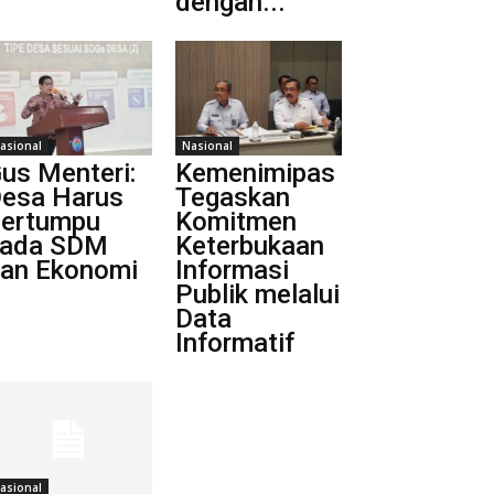
dengan...
asional
Nasional
us Menteri:
Kemenimipas
esa Harus
Tegaskan
ertumpu
Komitmen
ada SDM
Keterbukaan
an Ekonomi
Informasi
Publik melalui
Data
Informatif
asional