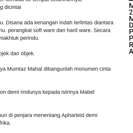
M
 dicintai
2
M
u. Disana ada kenangan indah terlintas diantara
D
mu. perangkat soft ware dan hard ware. Secara
P
 makhluk perindu.
R
bjek dan objek.
nya Mumtaz Mahal dibangunlah monumen cinta
n demi rindunya kepada istrinya Mabel
un di penjara menentang Apharteid demi
rika.