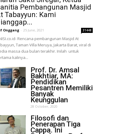
anitia Pembangunan Masjid
t Tabayyun: Kami
ianggap...
if Onggang
-
25 June, 2021
31448
NISI.co.id- Rencana pembangunan Masjid At
bayyun, Taman Villa Meruya, Jakarta Barat, viral di
dia massa dua bulan terakhir. Inilah untuk
rtama kalinya...
Prof. Dr. Amsal
Bakhtiar, MA:
Pendidikan
Pesantren Memiliki
Banyak
Keunggulan
28 October, 2020
Filosofi dan
Penerapan Tiga
Cappa. Ini