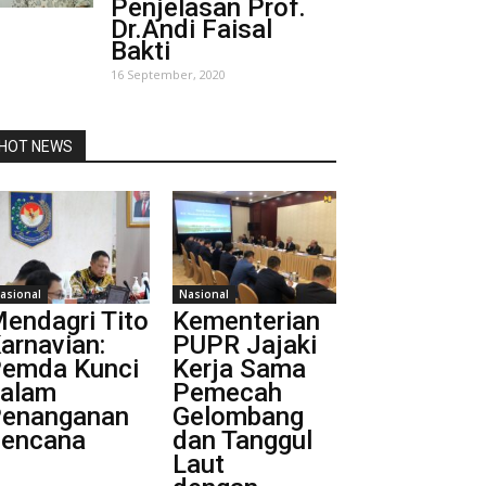
Penjelasan Prof.
Dr.Andi Faisal
Bakti
16 September, 2020
HOT NEWS
asional
Nasional
endagri Tito
Kementerian
arnavian:
PUPR Jajaki
emda Kunci
Kerja Sama
alam
Pemecah
enanganan
Gelombang
encana
dan Tanggul
Laut