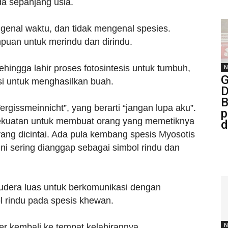
da sepanjang usia.
genal waktu, dan tidak mengenal spesies.
uan untuk merindu dan dirindu.
hingga lahir proses fotosintesis untuk tumbuh,
N
G
i untuk menghasilkan buah.
D
B
issmeinnicht”, yang berarti “jangan lupa aku”.
p
 kekuatan untuk membuat orang yang memetiknya
d
ang dicintai. Ada pula kembang spesis Myosotis
ni sering dianggap sebagai simbol rindu dan
udera luas untuk berkomunikasi dengan
l rindu pada spesis khewan.
N
er kembali ke tempat kelahirannya,