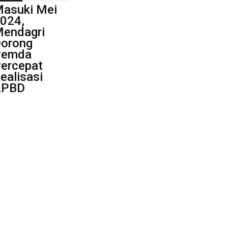
asuki Mei
024,
endagri
orong
Pemda
ercepat
ealisasi
APBD