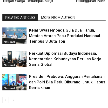
Tengah Warga Terdampak Banjir
Pelonggaran PSBB
RELATED ARTICLES
MORE FROM AUTHOR
Kejar Swasembada Gula Dua Tahun,
Mentan Amran Pacu Produksi Nasional
Tembus 3 Juta Ton
Nasional
Perkuat Diplomasi Budaya Indonesia,
Kementerian Kebudayaan Perluas Kerja
Sama Global
Nasional
Presiden Prabowo: Anggaran Pertahanan
dan Polri Bila Perlu Dikurangi untuk Hapus
Kemiskinan
Nasional