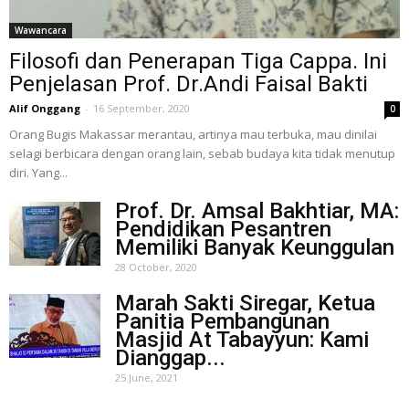
Wawancara
Filosofi dan Penerapan Tiga Cappa. Ini
Penjelasan Prof. Dr.Andi Faisal Bakti
Alif Onggang
-
16 September, 2020
0
Orang Bugis Makassar merantau, artinya mau terbuka, mau dinilai
selagi berbicara dengan orang lain, sebab budaya kita tidak menutup
diri. Yang...
Prof. Dr. Amsal Bakhtiar, MA:
Pendidikan Pesantren
Memiliki Banyak Keunggulan
28 October, 2020
Marah Sakti Siregar, Ketua
Panitia Pembangunan
Masjid At Tabayyun: Kami
Dianggap...
25 June, 2021