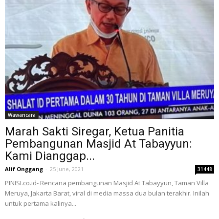
Wawancara
Marah Sakti Siregar, Ketua Panitia
Pembangunan Masjid At Tabayyun:
Kami Dianggap...
Alif Onggang
-
25 June, 2021
31448
PINISI.co.id- Rencana pembangunan Masjid At Tabayyun, Taman Villa
Meruya, Jakarta Barat, viral di media massa dua bulan terakhir. Inilah
untuk pertama kalinya...