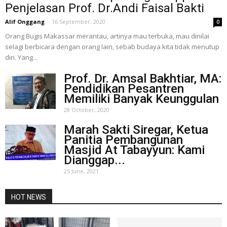
Penjelasan Prof. Dr.Andi Faisal Bakti
Alif Onggang
-
16 September, 2020
0
Orang Bugis Makassar merantau, artinya mau terbuka, mau dinilai
selagi berbicara dengan orang lain, sebab budaya kita tidak menutup
diri. Yang...
Prof. Dr. Amsal Bakhtiar, MA:
Pendidikan Pesantren
Memiliki Banyak Keunggulan
28 October, 2020
Marah Sakti Siregar, Ketua
Panitia Pembangunan
Masjid At Tabayyun: Kami
Dianggap...
25 June, 2021
HOT NEWS