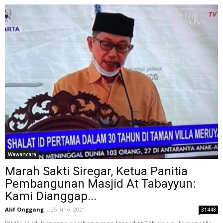
Wawancara
Marah Sakti Siregar, Ketua Panitia
Pembangunan Masjid At Tabayyun:
Kami Dianggap...
Alif Onggang
-
25 June, 2021
31448