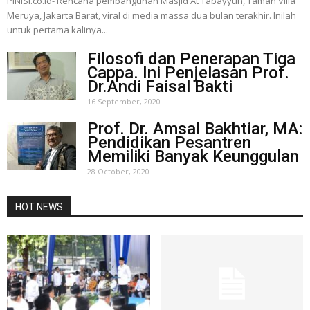
PINISI.co.id- Rencana pembangunan Masjid At Tabayyun, Taman Villa
Meruya, Jakarta Barat, viral di media massa dua bulan terakhir. Inilah
untuk pertama kalinya...
Filosofi dan Penerapan Tiga
Cappa. Ini Penjelasan Prof.
Dr.Andi Faisal Bakti
16 September, 2020
Prof. Dr. Amsal Bakhtiar, MA:
Pendidikan Pesantren
Memiliki Banyak Keunggulan
28 October, 2020
HOT NEWS