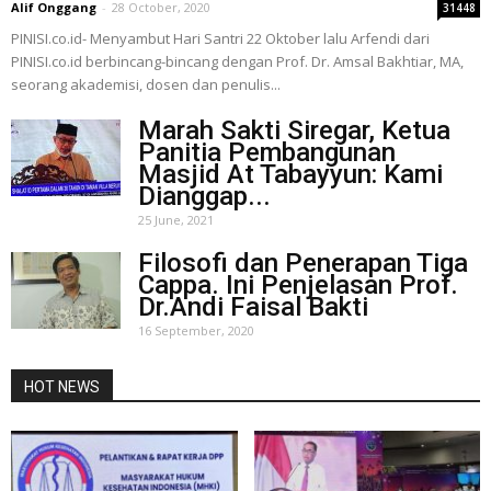
Alif Onggang
-
28 October, 2020
31448
PINISI.co.id- Menyambut Hari Santri 22 Oktober lalu Arfendi dari
PINISI.co.id berbincang-bincang dengan Prof. Dr. Amsal Bakhtiar, MA,
seorang akademisi, dosen dan penulis...
Marah Sakti Siregar, Ketua
Panitia Pembangunan
Masjid At Tabayyun: Kami
Dianggap...
25 June, 2021
Filosofi dan Penerapan Tiga
Cappa. Ini Penjelasan Prof.
Dr.Andi Faisal Bakti
16 September, 2020
HOT NEWS