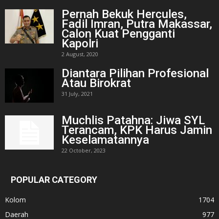
Pernah Bekuk Hercules,
Fadil Imran, Putra Makassar,
Calon Kuat Pengganti
Kapolri
2 August, 2020
Diantara Pilihan Profesional
Atau Birokrat
31 July, 2021
Muchlis Patahna: Jiwa SYL
Terancam, KPK Harus Jamin
Keselamatannya
22 October, 2023
POPULAR CATEGORY
Kolom
1704
Daerah
977