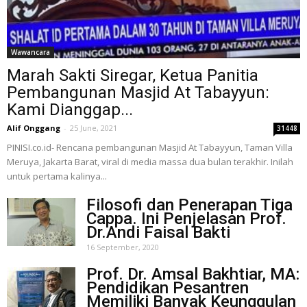
Wawancara
Marah Sakti Siregar, Ketua Panitia
Pembangunan Masjid At Tabayyun:
Kami Dianggap...
Alif Onggang
-
25 June, 2021
31448
PINISI.co.id- Rencana pembangunan Masjid At Tabayyun, Taman Villa
Meruya, Jakarta Barat, viral di media massa dua bulan terakhir. Inilah
untuk pertama kalinya...
Filosofi dan Penerapan Tiga
Cappa. Ini Penjelasan Prof.
Dr.Andi Faisal Bakti
16 September, 2020
Prof. Dr. Amsal Bakhtiar, MA:
Pendidikan Pesantren
Memiliki Banyak Keunggulan