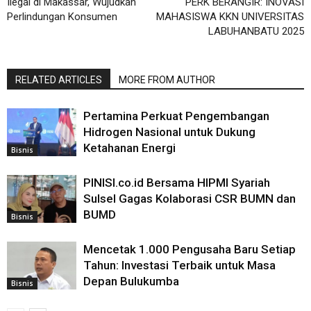
Ilegal di Makassar, Wujudkan
PERK BERANGIR: INOVASI
Perlindungan Konsumen
MAHASISWA KKN UNIVERSITAS
LABUHANBATU 2025
RELATED ARTICLES
MORE FROM AUTHOR
Pertamina Perkuat Pengembangan
Hidrogen Nasional untuk Dukung
Ketahanan Energi
Bisnis
PINISI.co.id Bersama HIPMI Syariah
Sulsel Gagas Kolaborasi CSR BUMN dan
BUMD
Bisnis
Mencetak 1.000 Pengusaha Baru Setiap
Tahun: Investasi Terbaik untuk Masa
Depan Bulukumba
Bisnis