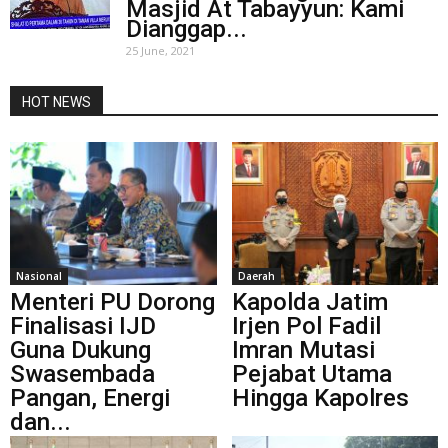
Masjid At Tabayyun: Kami
Dianggap...
25 June, 2021
HOT NEWS
Nasional
Daerah
Menteri PU Dorong
Kapolda Jatim
Finalisasi IJD
Irjen Pol Fadil
Guna Dukung
Imran Mutasi
Swasembada
Pejabat Utama
Pangan, Energi
Hingga Kapolres
dan...