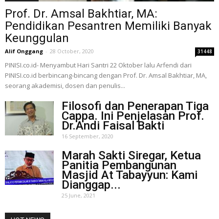
Prof. Dr. Amsal Bakhtiar, MA:
Pendidikan Pesantren Memiliki Banyak
Keunggulan
Alif Onggang
-
28 October, 2020
31448
PINISI.co.id- Menyambut Hari Santri 22 Oktober lalu Arfendi dari
PINISI.co.id berbincang-bincang dengan Prof. Dr. Amsal Bakhtiar, MA,
seorang akademisi, dosen dan penulis...
Filosofi dan Penerapan Tiga
Cappa. Ini Penjelasan Prof.
Dr.Andi Faisal Bakti
16 September, 2020
Marah Sakti Siregar, Ketua
Panitia Pembangunan
Masjid At Tabayyun: Kami
Dianggap...
25 June, 2021