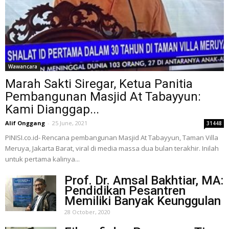
Wawancara
Marah Sakti Siregar, Ketua Panitia
Pembangunan Masjid At Tabayyun:
Kami Dianggap...
Alif Onggang
-
25 June, 2021
31448
PINISI.co.id- Rencana pembangunan Masjid At Tabayyun, Taman Villa
Meruya, Jakarta Barat, viral di media massa dua bulan terakhir. Inilah
untuk pertama kalinya...
Prof. Dr. Amsal Bakhtiar, MA:
Pendidikan Pesantren
Memiliki Banyak Keunggulan
28 October, 2020