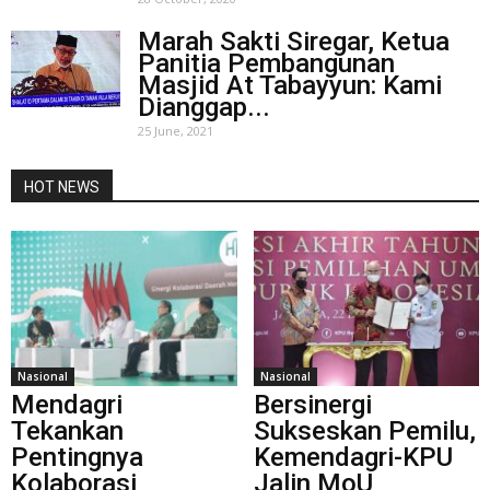
Marah Sakti Siregar, Ketua
Panitia Pembangunan
Masjid At Tabayyun: Kami
Dianggap...
25 June, 2021
HOT NEWS
Nasional
Nasional
Mendagri
Bersinergi
Tekankan
Sukseskan Pemilu,
Pentingnya
Kemendagri-KPU
Kolaborasi
Jalin MoU