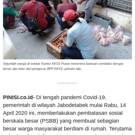
Sejumlah warga di sekitar Kantor KKSS Pusat menerima bantuan sembako berupa
beras dan telur dari pengurus BPP KKSS, pekakn lalu.
- Advertisement -
PINISI.co.id-
Di tengah pandemi Covid-19,
pemerintah di wilayah Jabodetabek mulai Rabu, 14
April 2020 ini, memberlakukan pembatasan sosial
berskala besar (PSBB) yang membuat sebagian
besar warga masyarakat berdiam di rumah. Terutama