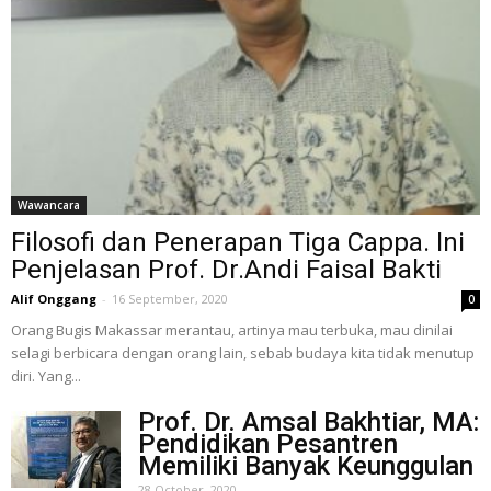
Wawancara
Filosofi dan Penerapan Tiga Cappa. Ini
Penjelasan Prof. Dr.Andi Faisal Bakti
Alif Onggang
-
16 September, 2020
0
Orang Bugis Makassar merantau, artinya mau terbuka, mau dinilai
selagi berbicara dengan orang lain, sebab budaya kita tidak menutup
diri. Yang...
Prof. Dr. Amsal Bakhtiar, MA:
Pendidikan Pesantren
Memiliki Banyak Keunggulan
28 October, 2020