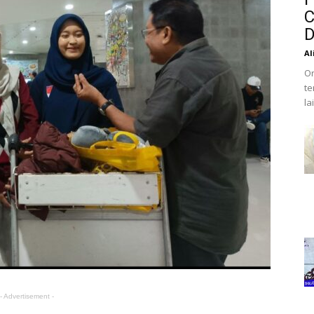
C
D
Al
Or
te
la
- Advertisement -