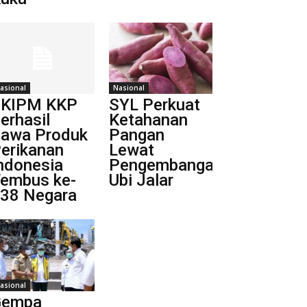
asional
Nasional
BKIPM KKP
SYL Perkuat
erhasil
Ketahanan
awa Produk
Pangan
erikanan
Lewat
ndonesia
Pengembangan
embus ke-
Ubi Jalar
38 Negara
asional
Gempa