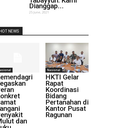
Tabayyun: Kami
Dianggap...
25 June, 2021
HOT NEWS
asional
Nasional
emendagri
HKTI Gelar
egaskan
Rapat
eran
Koordinasi
onkret
Bidang
amat
Pertanahan di
angani
Kantor Pusat
enyakit
Ragunan
ulut dan
uku