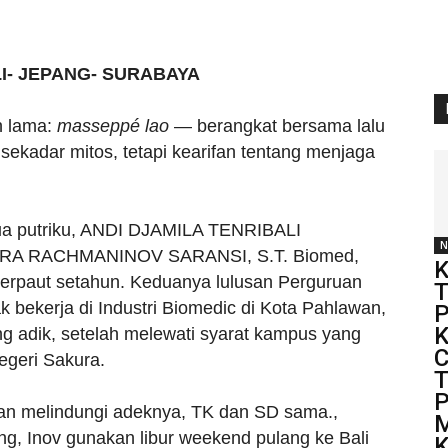
I- JEPANG- SURABAYA
n lama:
masseppé lao
— berangkat bersama lalu
sekadar mitos, tetapi kearifan tentang menjaga
dua putriku, ANDI DJAMILA TENRIBALI
N
MIRA RACHMANINOV SARANSI, S.T. Biomed,
K
 terpaut setahun. Keduanya lulusan Perguruan
T
k bekerja di Industri Biomedic di Kota Pahlawan,
P
K
g adik, setelah melewati syarat kampus yang
C
egeri Sakura.
T
P
dan melindungi adeknya, TK dan SD sama.,
M
g, Inov gunakan libur weekend pulang ke Bali
K