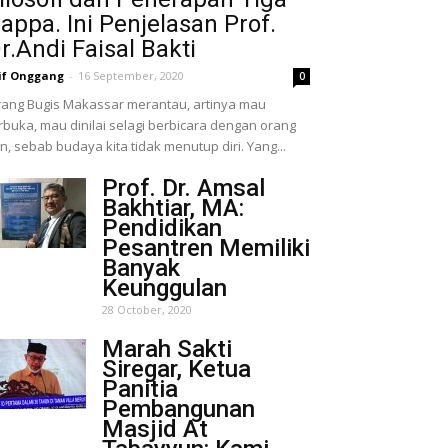
appa. Ini Penjelasan Prof.
r.Andi Faisal Bakti
if Onggang
-
16 September, 2020
0
ang Bugis Makassar merantau, artinya mau
rbuka, mau dinilai selagi berbicara dengan orang
in, sebab budaya kita tidak menutup diri. Yang...
Prof. Dr. Amsal
Bakhtiar, MA:
Pendidikan
Pesantren Memiliki
Banyak
Keunggulan
28 October, 2020
Marah Sakti
Siregar, Ketua
Panitia
Pembangunan
Masjid At