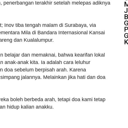
 penerbangan terakhir setelah melepas adiknya
M
J
B
G
; Inov tiba tengah malam di Surabaya, via
P
mentara Mila di Bandara Internasional Kansai
G
kareng dan Kualalumpur.
K
 belajar dan memaknai, bahwa kearifan lokal
nak-anak kita. Ia adalah cara leluhur
n doa sebelum berpisah arah. Karena
simpang jalannya. Melainkan jika hati dan doa
eka boleh berbeda arah, tetapi doa kami tetap
an hidup kalian anakku.