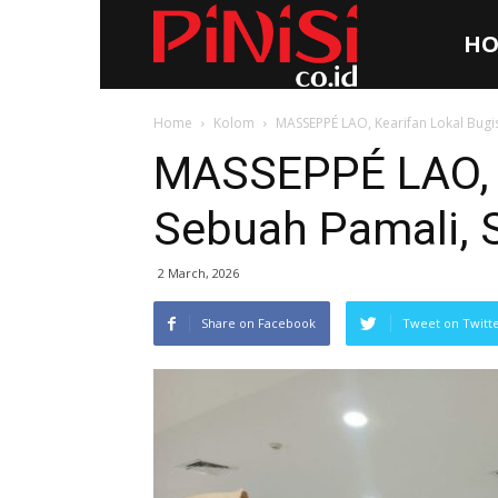
HO
Pinisi.co.id
Home
Kolom
MASSEPPÉ LAO, Kearifan Lokal Bugi
MASSEPPÉ LAO, K
Sebuah Pamali, 
2 March, 2026
Share on Facebook
Tweet on Twitt