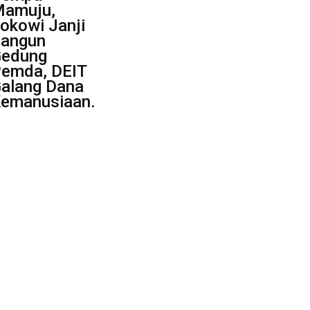
amuju,
okowi Janji
angun
edung
emda, DEIT
alang Dana
emanusiaan.