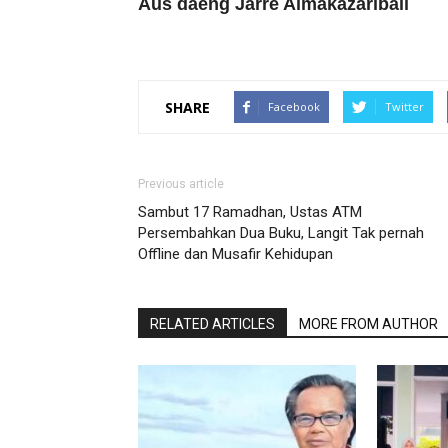
Aus daeng Jarre Almakazaribali
SHARE
Facebook
Twitter
Previous article
Sambut 17 Ramadhan, Ustas ATM
Persembahkan Dua Buku, Langit Tak pernah
Offline dan Musafir Kehidupan
RELATED ARTICLES
MORE FROM AUTHOR