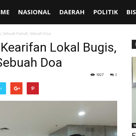
ME
NASIONAL
DAERAH
POLITIK
BI
s, Sebuah Pamali, Sebuah Doa
earifan Lokal Bugis,
Sebuah Doa
1027
0
er
W
F