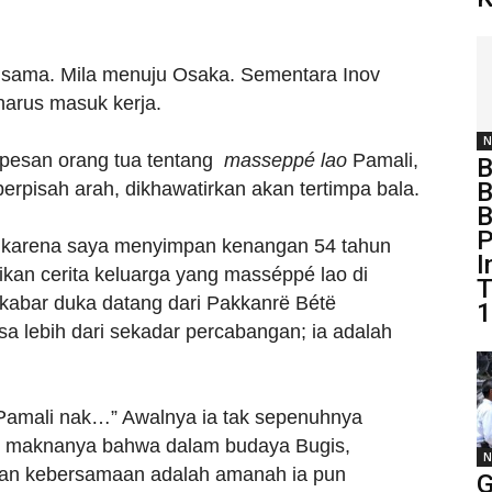
ng sama. Mila menuju Osaka. Sementara Inov
harus masuk kerja.
N
 pesan orang tua tentang
masseppé lao
Pamali,
B
erpisah arah, dikhawatirkan akan tertimpa bala.
B
P
pi karena saya menyimpan kenangan 54 tahun
I
kan cerita keluarga yang masséppé lao di
T
kabar duka datang dari Pakkanrë Bétë
1
sa lebih dari sekadar percabangan; ia adalah
“Pamali nak…” Awalnya ia tak sepenuhnya
 maknanya bahwa dalam budaya Bugis,
N
 dan kebersamaan adalah amanah ia pun