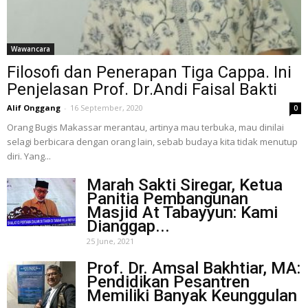
Wawancara
Filosofi dan Penerapan Tiga Cappa. Ini
Penjelasan Prof. Dr.Andi Faisal Bakti
Alif Onggang
-
16 September, 2020
0
Orang Bugis Makassar merantau, artinya mau terbuka, mau dinilai
selagi berbicara dengan orang lain, sebab budaya kita tidak menutup
diri. Yang...
Marah Sakti Siregar, Ketua
Panitia Pembangunan
Masjid At Tabayyun: Kami
Dianggap...
25 June, 2021
Prof. Dr. Amsal Bakhtiar, MA:
Pendidikan Pesantren
Memiliki Banyak Keunggulan