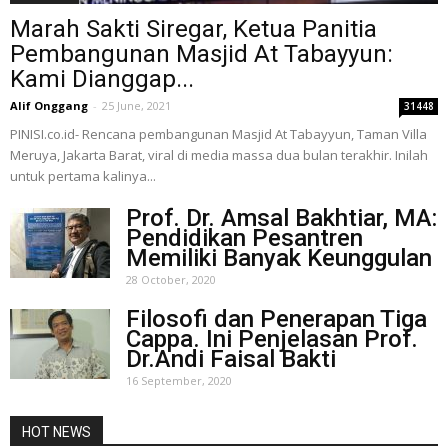
Marah Sakti Siregar, Ketua Panitia
Pembangunan Masjid At Tabayyun:
Kami Dianggap...
Alif Onggang
-
25 June, 2021
31448
PINISI.co.id- Rencana pembangunan Masjid At Tabayyun, Taman Villa
Meruya, Jakarta Barat, viral di media massa dua bulan terakhir. Inilah
untuk pertama kalinya...
Prof. Dr. Amsal Bakhtiar, MA:
Pendidikan Pesantren
Memiliki Banyak Keunggulan
28 October, 2020
Filosofi dan Penerapan Tiga
Cappa. Ini Penjelasan Prof.
Dr.Andi Faisal Bakti
16 September, 2020
HOT NEWS