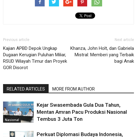
Previous article
Next article
Kajian APBD Depok Ungkap
Khanza, John Holt, dan Gabriela
Dugaan Kerugian Puluhan Miliar,
Mistral: Memberi yang Terbaik
RSUD Wilayah Timur dan Proyek
bagi Anak
GOR Disorot
RELATED ARTICLES
MORE FROM AUTHOR
Kejar Swasembada Gula Dua Tahun,
Mentan Amran Pacu Produksi Nasional
Tembus 3 Juta Ton
Nasional
Perkuat Diplomasi Budaya Indonesia,