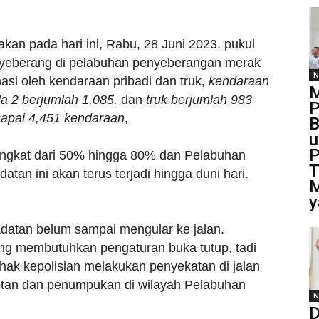
an pada hari ini, Rabu, 28 Juni 2023, pukul
yeberang di pelabuhan penyeberangan merak
N
nasi oleh kendaraan pribadi dan truk,
kendaraan
M
a 2 berjumlah 1,085,
dan
truk berjumlah 983
P
capai 4,451 kendaraan
,
B
u
P
ngkat dari 50% hingga 80% dan Pelabuhan
T
tan ini akan terus terjadi hingga duni hari.
M
y
atan belum sampai mengular ke jalan.
ng membutuhkan pengaturan buka tutup, tadi
ihak kepolisian melakukan penyekatan di jalan
cetan dan penumpukan di wilayah Pelabuhan
N
D