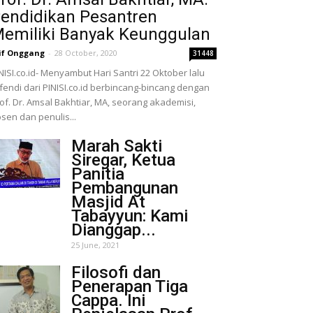
endidikan Pesantren
emiliki Banyak Keunggulan
if Onggang
-
28 October, 2020
31448
NISI.co.id- Menyambut Hari Santri 22 Oktober lalu
fendi dari PINISI.co.id berbincang-bincang dengan
of. Dr. Amsal Bakhtiar, MA, seorang akademisi,
sen dan penulis...
Marah Sakti
Siregar, Ketua
Panitia
Pembangunan
Masjid At
Tabayyun: Kami
Dianggap...
25 June, 2021
Filosofi dan
Penerapan Tiga
Cappa. Ini