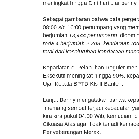
meningkat hingga Dini hari ujar benny.
Sebagai gambaran bahwa data pergerak
08:00 s/d 16:00 penumpang yang men
berjumlah
13,444 penumpang
, didomi
roda 4 berjumlah 2,269,
kendaraan rod
total dari keseluruhan kendaraan men
Kepadatan di Pelabuhan Reguler meni
Eksekutif meningkat hingga 90%, kepada
Ujar Kepala BPTD Kls II Banten.
Lanjut Benny mengatakan bahwa kepad
“memang sempat terjadi kepadatan ya
kira kira pukul 04.00 Wib, kemudian, p
Cikuasa Atas agar tidak terjadi kema
Penyeberangan Merak.