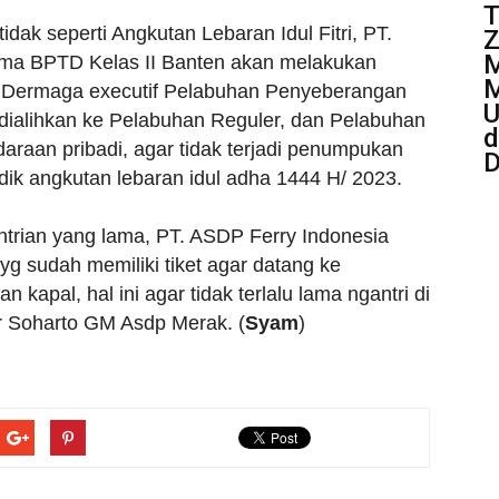
T
idak seperti Angkutan Lebaran Idul Fitri, PT.
Z
M
ama BPTD Kelas II Banten akan melakukan
M
i Dermaga executif Pelabuhan Penyeberangan
U
dialihkan ke Pelabuhan Reguler, dan Pelabuhan
d
araan pribadi, agar tidak terjadi penumpukan
D
k angkutan lebaran idul adha 1444 H/ 2023.
rian yang lama, PT. ASDP Ferry Indonesia
g sudah memiliki tiket agar datang ke
kapal, hal ini agar tidak terlalu lama ngantri di
 Soharto GM Asdp Merak. (
Syam
)