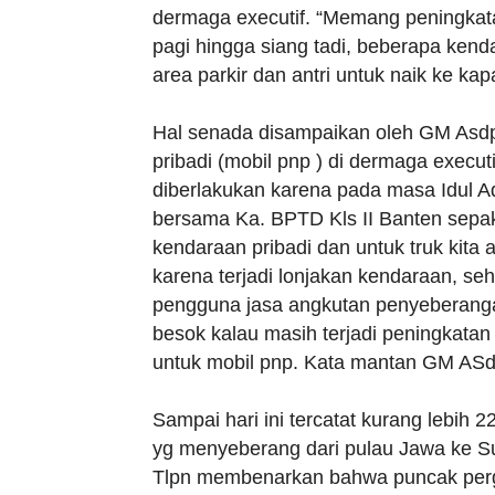
dermaga executif. “Memang peningkata
pagi hingga siang tadi, beberapa ken
area parkir dan antri untuk naik ke kap
Hal senada disampaikan oleh GM Asdp
pribadi (mobil pnp ) di dermaga executif
diberlakukan karena pada masa Idul Adh
bersama Ka. BPTD Kls II Banten sepa
kendaraan pribadi dan untuk truk kita 
karena terjadi lonjakan kendaraan, 
pengguna jasa angkutan penyeberanga
besok kalau masih terjadi peningkata
untuk mobil pnp. Kata mantan GM AS
Sampai hari ini tercatat kurang lebih
yg menyeberang dari pulau Jawa ke Su
Tlpn membenarkan bahwa puncak pergera