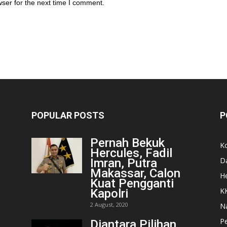
ser for the next time I comment.
POPULAR POSTS
P
Pernah Bekuk
K
Hercules, Fadil
D
Imran, Putra
Makassar, Calon
He
Kuat Pengganti
K
Kapolri
2 August, 2020
N
Pe
Diantara Pilihan