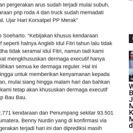
n pergerakan arus sudah terjadi mulai subuh,
daraan pnp roda 4 dan truck sudah memadati
al. Ujar Hari Korsatpel PP Merak”
 Soeharto. “Kebijakan khusus kendaraan
 seperti halnya Angleb Idul Fitri tahun lalu tidak
a tidak seramai Idul Fitri, namun tadi kami
kat mengkhususkan dermaga executif hanya
alihkan semua ke dermaga reguler. Hal ini
sehingga untuk memberikan kenyamanan kepada
N
n, mulai siang hingga malam hari dan bahkan
W
n kami tetap akan khususkan dermaga executif
B
dp Bau Bau.
J
K
 22.771 kendaraan dan Penumpang sekitar 93.501
M
matera. Benny Nurdin yang di konfirmasi via
d
kan terjadi hari ini dan diprediksi masih