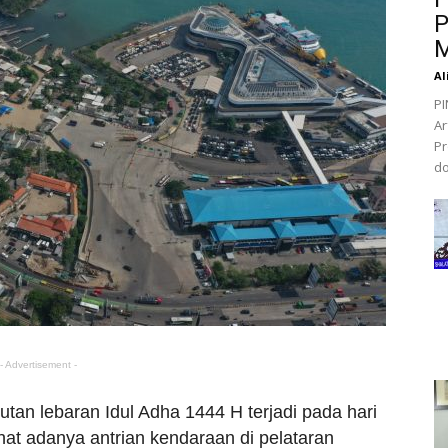
P
M
Al
PI
Ar
Pr
do
- Advertisement -
an lebaran Idul Adha 1444 H terjadi pada hari
lihat adanya antrian kendaraan di pelataran