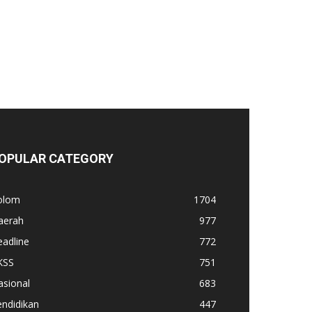
OPULAR CATEGORY
olom
1704
aerah
977
adline
772
KSS
751
asional
683
ndidikan
447