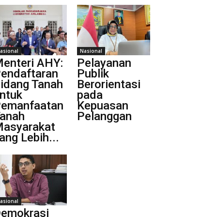
asional
Nasional
enteri AHY:
Pelayanan
endaftaran
Publik
idang Tanah
Berorientasi
ntuk
pada
emanfaatan
Kepuasan
anah
Pelanggan
asyarakat
ang Lebih...
asional
emokrasi