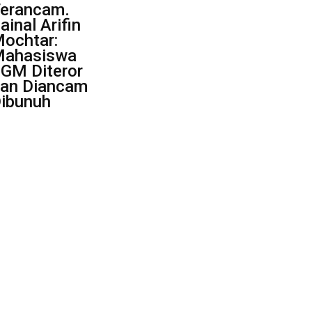
erancam.
ainal Arifin
ochtar:
ahasiswa
GM Diteror
an Diancam
ibunuh