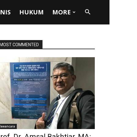
SNIS
HUKUM
MORE
MOST COMMENTED
awancara
rof. Dr. Amsal Bakhtiar, MA: