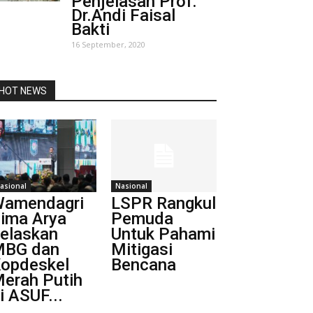
Penjelasan Prof.
Dr.Andi Faisal
Bakti
16 September, 2020
HOT NEWS
asional
Nasional
amendagri
LSPR Rangkul
ima Arya
Pemuda
elaskan
Untuk Pahami
MBG dan
Mitigasi
opdeskel
Bencana
erah Putih
i ASUF...