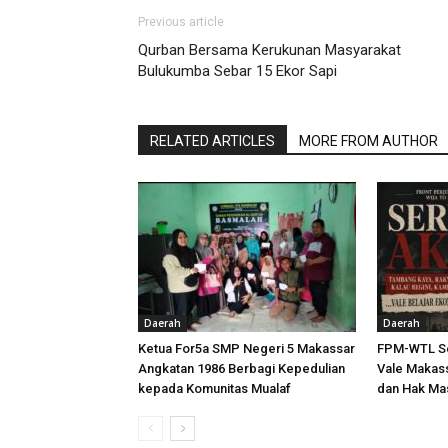
Previous article
Qurban Bersama Kerukunan Masyarakat
Bulukumba Sebar 15 Ekor Sapi
RELATED ARTICLES
MORE FROM AUTHOR
Daerah
Daerah
Ketua For5a SMP Negeri 5 Makassar
FPM-WTL Se
Angkatan 1986 Berbagi Kepedulian
Vale Makass
kepada Komunitas Mualaf
dan Hak Ma