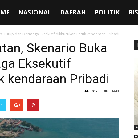
ME
NASIONAL
DAERAH
POLITIK
BI
a Tutup dan Dermaga Eksekutif dikhusukan untuk kendaraan Pribadi
tan, Skenario Buka
ga Eksekutif
k kendaraan Pribadi
1092
31448
er
W
P