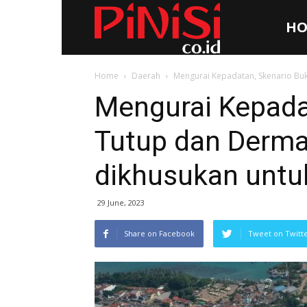
HO
Pinisi.co.id
Home
Daerah
Mengurai Kepadatan, Skenario Buk
Mengurai Kepada
Tutup dan Derma
dikhusukan untu
29 June, 2023
Share on Facebook
Tweet on Twitt