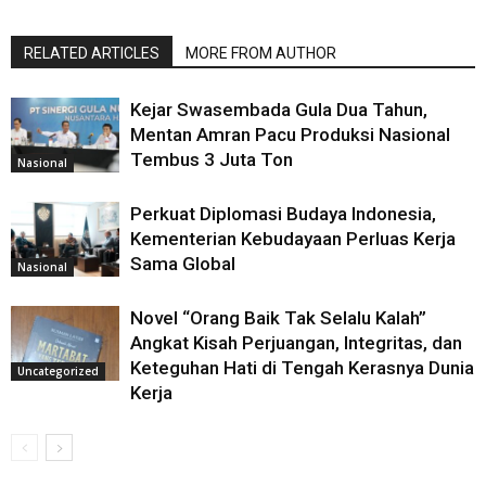
RELATED ARTICLES
MORE FROM AUTHOR
Kejar Swasembada Gula Dua Tahun,
Mentan Amran Pacu Produksi Nasional
Tembus 3 Juta Ton
Nasional
Perkuat Diplomasi Budaya Indonesia,
Kementerian Kebudayaan Perluas Kerja
Sama Global
Nasional
Novel “Orang Baik Tak Selalu Kalah”
Angkat Kisah Perjuangan, Integritas, dan
Keteguhan Hati di Tengah Kerasnya Dunia
Uncategorized
Kerja