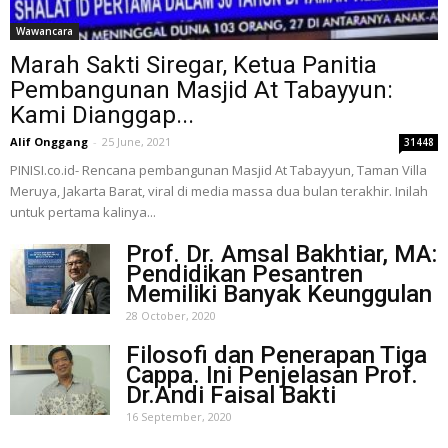
Wawancara
Marah Sakti Siregar, Ketua Panitia
Pembangunan Masjid At Tabayyun:
Kami Dianggap...
Alif Onggang
-
25 June, 2021
31448
PINISI.co.id- Rencana pembangunan Masjid At Tabayyun, Taman Villa
Meruya, Jakarta Barat, viral di media massa dua bulan terakhir. Inilah
untuk pertama kalinya...
Prof. Dr. Amsal Bakhtiar, MA:
Pendidikan Pesantren
Memiliki Banyak Keunggulan
28 October, 2020
Filosofi dan Penerapan Tiga
Cappa. Ini Penjelasan Prof.
Dr.Andi Faisal Bakti
16 September, 2020