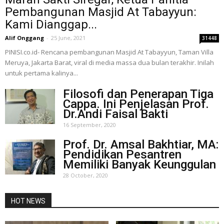
Pembangunan Masjid At Tabayyun:
Kami Dianggap...
Alif Onggang
-
25 June, 2021
31448
PINISI.co.id- Rencana pembangunan Masjid At Tabayyun, Taman Villa
Meruya, Jakarta Barat, viral di media massa dua bulan terakhir. Inilah
untuk pertama kalinya...
Filosofi dan Penerapan Tiga
Cappa. Ini Penjelasan Prof.
Dr.Andi Faisal Bakti
16 September, 2020
Prof. Dr. Amsal Bakhtiar, MA:
Pendidikan Pesantren
Memiliki Banyak Keunggulan
28 October, 2020
HOT NEWS