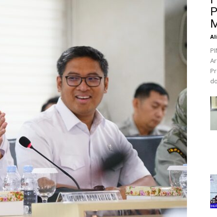
P
M
Al
PI
Ar
Pr
do