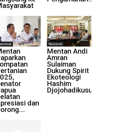
asyarakat
asional
Nasional
entan
Mentan Andi
aparkan
Amran
ompatan
Sulaiman
ertanian
Dukung Spirit
025,
Ekoteologi
enator
Hashim
apua
Djojohadikusumo
elatan
presiasi dan
orong...