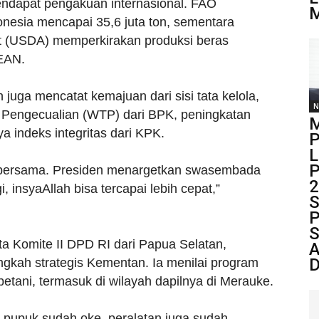
ndapat pengakuan internasional. FAO
M
nesia mencapai 35,6 juta ton, sementara
t (USDA) memperkirakan produksi beras
SEAN.
 juga mencatat kemajuan dari sisi tata kelola,
N
 Pengecualian (WTP) dari BPK, peningkatan
M
ya indeks integritas dari KPK.
P
L
P
ja bersama. Presiden menargetkan swasembada
2
 insyaAllah bisa tercapai lebih cepat,”
S
P
S
 Komite II DPD RI dari Papua Selatan,
A
D
ngkah strategis Kementan. Ia menilai program
petani, termasuk di wilayah dapilnya di Merauke.
s pupuk sudah oke, peralatan juga sudah