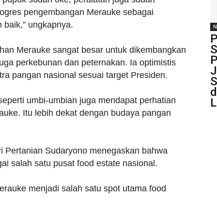
Progres pengembangan Merauke sebagai
n baik,” ungkapnya.
N
P
S
ahan Merauke sangat besar untuk dikembangkan
P
 juga perkebunan dan peternakan. Ia optimistis
J
ra pangan nasional sesuai target Presiden.
S
d
 seperti umbi-umbian juga mendapat perhatian
L
rauke. Itu lebih dekat dengan budaya pangan
eri Pertanian Sudaryono menegaskan bahwa
 salah satu pusat food estate nasional.
Merauke menjadi salah satu spot utama food