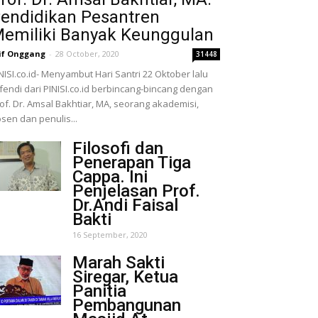
endidikan Pesantren
emiliki Banyak Keunggulan
if Onggang
-
28 October, 2020
31448
NISI.co.id- Menyambut Hari Santri 22 Oktober lalu
fendi dari PINISI.co.id berbincang-bincang dengan
of. Dr. Amsal Bakhtiar, MA, seorang akademisi,
sen dan penulis...
Filosofi dan
Penerapan Tiga
Cappa. Ini
Penjelasan Prof.
Dr.Andi Faisal
Bakti
16 September, 2020
Marah Sakti
Siregar, Ketua
Panitia
Pembangunan