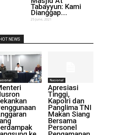
Masjid At
Tabayyun: Kami
Dianggap...
25 June, 2021
HOT NEWS
asional
Nasional
enteri
Apresiasi
usron
Tinggi,
ekankan
Kapolri dan
enggunaan
Panglima TNI
nggaran
Makan Siang
ang
Bersama
erdampak
Personel
angsung ke
Pengamanan...