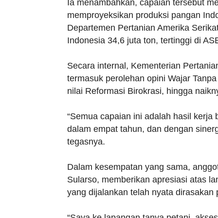
Ia menambahkan, capaian tersebut me
memproyeksikan produksi pangan Indo
Departemen Pertanian Amerika Serika
Indonesia 34,6 juta ton, tertinggi di A
Secara internal, Kementerian Pertanian
termasuk perolehan opini Wajar Tanpa
nilai Reformasi Birokrasi, hingga naikn
“Semua capaian ini adalah hasil ker
dalam empat tahun, dan dengan sinergi,
tegasnya.
Dalam kesempatan yang sama, anggota
Sularso, memberikan apresiasi atas la
yang dijalankan telah nyata dirasakan 
“Saya ke lapangan tanya petani, akse