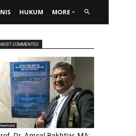
SNIS
HUKUM
MORE
MOST COMMENTED
awancara
rof. Dr. Amsal Bakhtiar, MA: