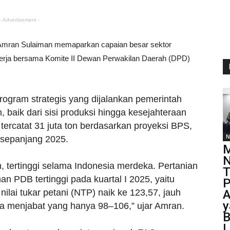
- Advertisement -
 Amran Sulaiman memaparkan capaian besar sektor
Kerja bersama Komite II Dewan Perwakilan Daerah (DPD)
gram strategis yang dijalankan pemerintah
, baik dari sisi produksi hingga kesejahteraan
tercatat 31 juta ton berdasarkan proyeksi BPS,
N
 sepanjang 2025.
M
N
n, tertinggi selama Indonesia merdeka. Pertanian
T
n PDB tertinggi pada kuartal I 2025, yaitu
P
ilai tukar petani (NTP) naik ke 123,57, jauh
A
y
aya menjabat yang hanya 98–106,” ujar Amran.
B
L