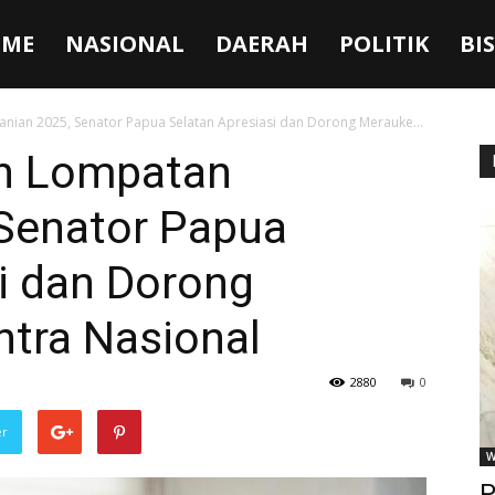
ME
NASIONAL
DAERAH
POLITIK
BI
nian 2025, Senator Papua Selatan Apresiasi dan Dorong Merauke...
n Lompatan
 Senator Papua
i dan Dorong
ntra Nasional
2880
0
er
W
P