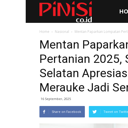
HO
Pinisi.co.id
Home
Nasional
Mentan Paparkan Lompatan Perta
Mentan Paparka
Pertanian 2025,
Selatan Apresias
Merauke Jadi Se
16 September, 2025
Share on Facebook
Tweet on Twitt