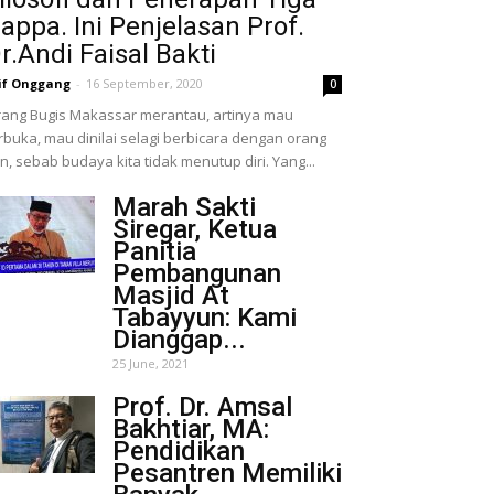
appa. Ini Penjelasan Prof.
r.Andi Faisal Bakti
if Onggang
-
16 September, 2020
0
ang Bugis Makassar merantau, artinya mau
rbuka, mau dinilai selagi berbicara dengan orang
in, sebab budaya kita tidak menutup diri. Yang...
Marah Sakti
Siregar, Ketua
Panitia
Pembangunan
Masjid At
Tabayyun: Kami
Dianggap...
25 June, 2021
Prof. Dr. Amsal
Bakhtiar, MA:
Pendidikan
Pesantren Memiliki