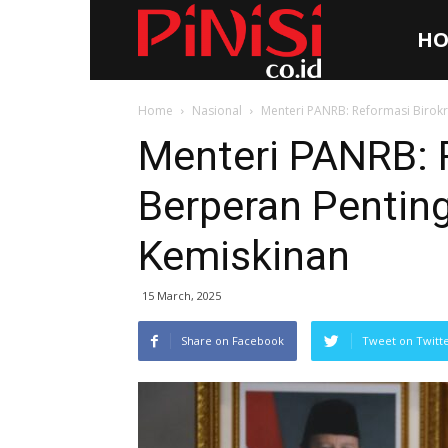
HO
Pinisi.co.id
Home
Nasional
Menteri PANRB: Reformasi Birok
Menteri PANRB: 
Berperan Pentin
Kemiskinan
15 March, 2025
Share on Facebook
Tweet on Twitt