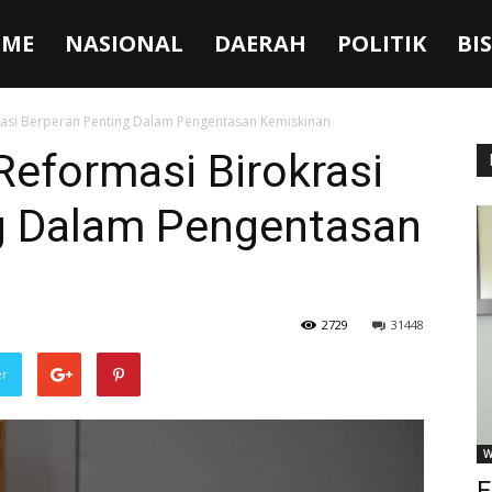
ME
NASIONAL
DAERAH
POLITIK
BI
rasi Berperan Penting Dalam Pengentasan Kemiskinan
Reformasi Birokrasi
g Dalam Pengentasan
2729
31448
er
W
F