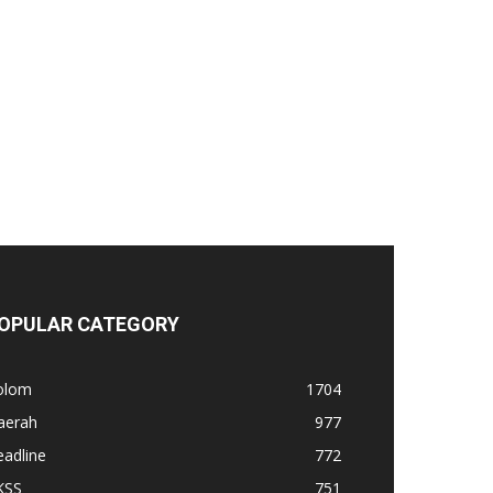
OPULAR CATEGORY
olom
1704
aerah
977
adline
772
KSS
751