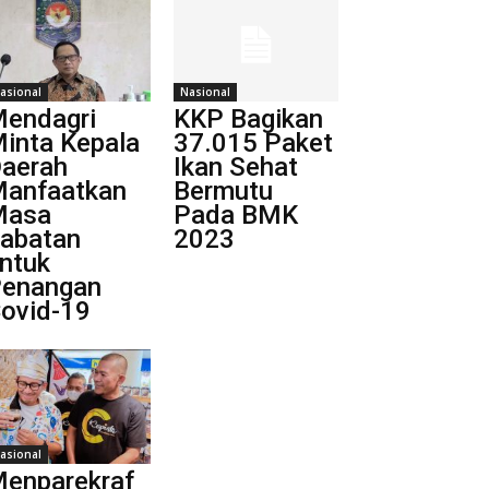
asional
Nasional
endagri
KKP Bagikan
inta Kepala
37.015 Paket
aerah
Ikan Sehat
anfaatkan
Bermutu
Masa
Pada BMK
abatan
2023
ntuk
enangan
ovid-19
asional
enparekraf