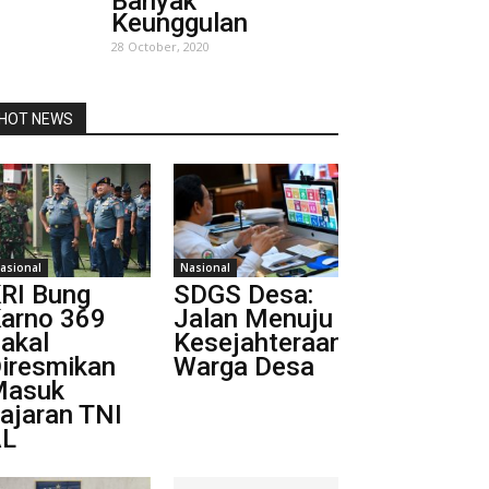
Banyak
Keunggulan
28 October, 2020
HOT NEWS
asional
Nasional
RI Bung
SDGS Desa:
arno 369
Jalan Menuju
akal
Kesejahteraan
iresmikan
Warga Desa
Masuk
ajaran TNI
AL