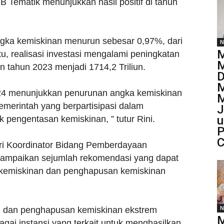
Tematik menunjukkan hasil positif di tahun
angka kemiskinan menurun sebesar 0,97%, dari
N
M
tu, realisasi investasi mengalami peningkatan
M
iun tahun 2023 menjadi 1714,2 Triliun.
D
M
024 menunjukkan penurunan angka kemiskinan
emerintah yang berpartisipasi dalam
J
u
k pengentasan kemiskinan, ” tutur Rini.
P
C
eri Koordinator Bidang Pemberdayaan
nyampaikan sejumlah rekomendasi yang dapat
 kemiskinan dan penghapusan kemiskinan
N
n dan penghapusan kemiskinan ekstrem
M
agai instansi yang terkait untuk menghasilkan