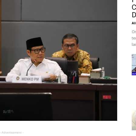
C
D
Al
Or
te
la
- Advertisement -