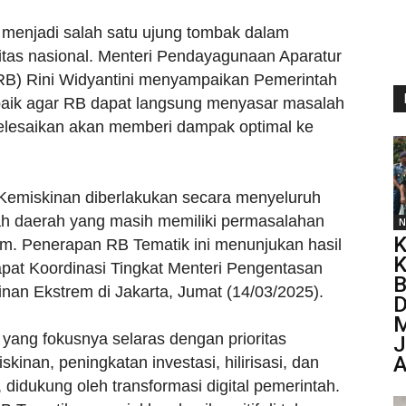
 menjadi salah satu ujung tombak dalam
tas nasional. Menteri Pendayagunaan Aparatur
RB) Rini Widyantini menyampaikan Pemerintah
rbaik agar RB dapat langsung menyasar masalah
elesaikan akan memberi dampak optimal ke
emiskinan diberlakukan secara menyeluruh
ah daerah yang masih memiliki permasalahan
N
K
m. Penerapan RB Tematik ini menunjukan hasil
K
Rapat Koordinasi Tingkat Menteri Pengentasan
B
an Ekstrem di Jakarta, Jumat (14/03/2025).
D
ang fokusnya selaras dengan prioritas
J
kinan, peningkatan investasi, hilirisasi, dan
 didukung oleh transformasi digital pemerintah.