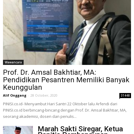
Wawancara
Prof. Dr. Amsal Bakhtiar, MA:
Pendidikan Pesantren Memiliki Banyak
Keunggulan
Alif Onggang
-
28 October, 2020
31448
PINISI.co.id- Menyambut Hari Santri 22 Oktober lalu Arfendi dari
PINISI.co.id berbincang-bincang dengan Prof. Dr. Amsal Bakhtiar, MA,
seorang akademisi, dosen dan penulis...
Marah Sakti Siregar, Ketua