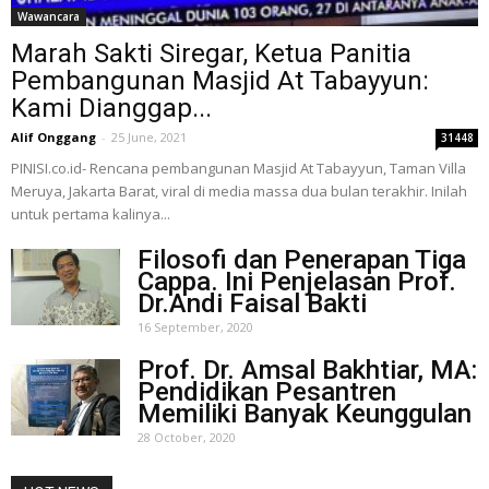
Wawancara
Marah Sakti Siregar, Ketua Panitia
Pembangunan Masjid At Tabayyun:
Kami Dianggap...
Alif Onggang
-
25 June, 2021
31448
PINISI.co.id- Rencana pembangunan Masjid At Tabayyun, Taman Villa
Meruya, Jakarta Barat, viral di media massa dua bulan terakhir. Inilah
untuk pertama kalinya...
Filosofi dan Penerapan Tiga
Cappa. Ini Penjelasan Prof.
Dr.Andi Faisal Bakti
16 September, 2020
Prof. Dr. Amsal Bakhtiar, MA:
Pendidikan Pesantren
Memiliki Banyak Keunggulan
28 October, 2020