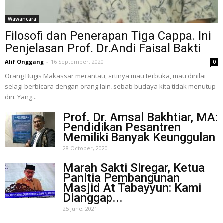
Wawancara
Filosofi dan Penerapan Tiga Cappa. Ini
Penjelasan Prof. Dr.Andi Faisal Bakti
Alif Onggang
-
16 September, 2020
0
Orang Bugis Makassar merantau, artinya mau terbuka, mau dinilai
selagi berbicara dengan orang lain, sebab budaya kita tidak menutup
diri. Yang...
Prof. Dr. Amsal Bakhtiar, MA:
Pendidikan Pesantren
Memiliki Banyak Keunggulan
28 October, 2020
Marah Sakti Siregar, Ketua
Panitia Pembangunan
Masjid At Tabayyun: Kami
Dianggap...
25 June, 2021