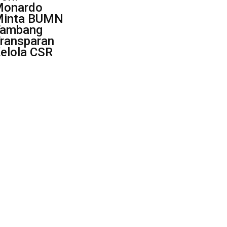
onardo
inta BUMN
ambang
ransparan
elola CSR