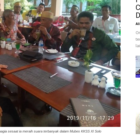
C
D
Al
Or
te
la
hagia sesaat ia meraih suara terbanyak dalam Mubes KKSS XI Solo