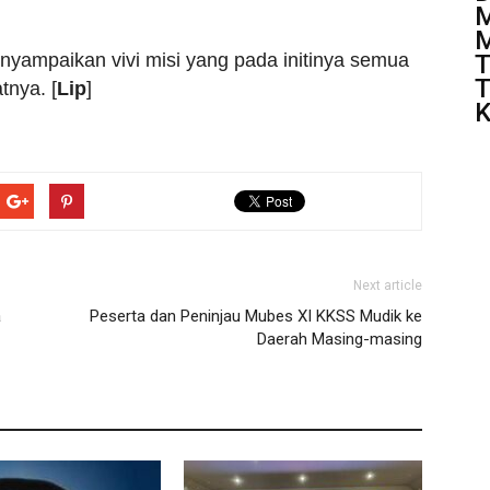
M
M
T
yampaikan vivi misi yang pada initinya semua
T
tnya. [
Lip
]
K
Next article
a
Peserta dan Peninjau Mubes XI KKSS Mudik ke
Daerah Masing-masing