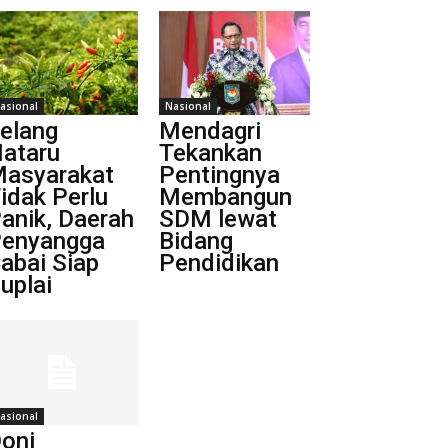
asional
Nasional
elang
Mendagri
ataru
Tekankan
asyarakat
Pentingnya
idak Perlu
Membangun
anik, Daerah
SDM lewat
enyangga
Bidang
abai Siap
Pendidikan
uplai
asional
oni