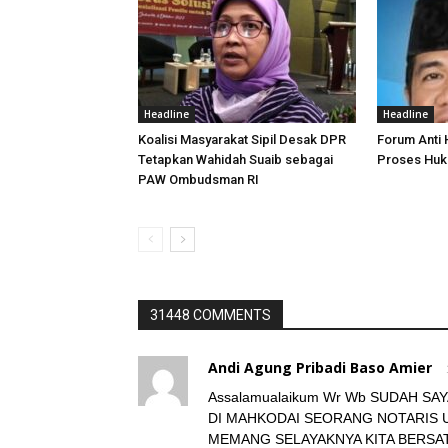
Headline
Headline
Koalisi Masyarakat Sipil Desak DPR
Forum Anti
Tetapkan Wahidah Suaib sebagai
Proses Huk
PAW Ombudsman RI
31448 COMMENTS
Andi Agung Pribadi Baso Amier
Assalamualaikum Wr Wb SUDAH SA
DI MAHKODAI SEORANG NOTARIS U
MEMANG SELAYAKNYA KITA BERSA