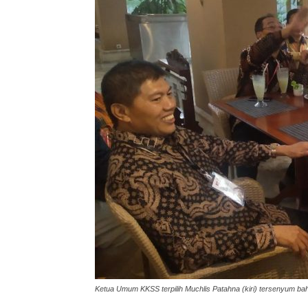
Ketua Umum KKSS terpilih Muchlis Patahna (kiri) tersenyum ba