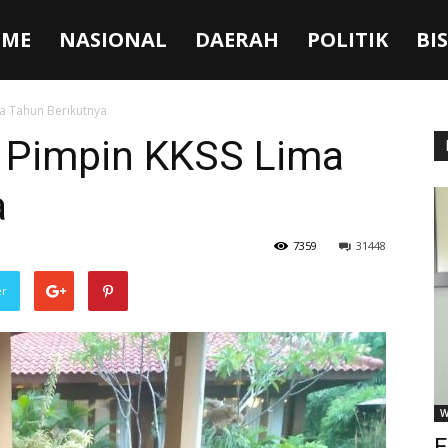
ME
NASIONAL
DAERAH
POLITIK
BI
a Tahun Berikutnya
 Pimpin KKSS Lima
a
7359
31448
er
W
F