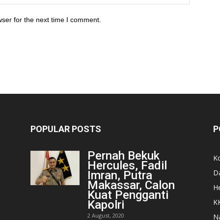
ser for the next time I comment.
POPULAR POSTS
P
Pernah Bekuk
K
Hercules, Fadil
D
Imran, Putra
Makassar, Calon
He
Kuat Pengganti
K
Kapolri
2 August, 2020
N