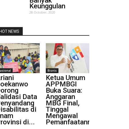
Banyak
Keunggulan
28 October, 2020
HOT NEWS
asional
Bisnis
riani
Ketua Umum
oekanwo
APPMBGI
orong
Buka Suara:
alidasi Data
Anggaran
enyandang
MBG Final,
isabilitas di
Tinggal
Enam
Mengawal
rovinsi di...
Pemanfaatannya