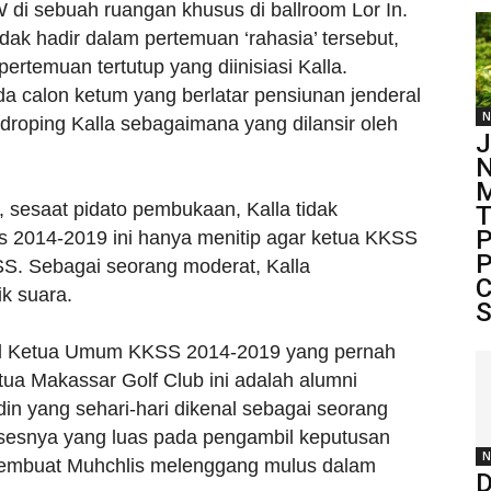
 di sebuah ruangan khusus di ballroom Lor In.
ak hadir dalam pertemuan ‘rahasia’ tersebut,
temuan tertutup yang diinisiasi Kalla.
 calon ketum yang berlatar pensiunan jenderal
N
idroping Kalla sebagaimana yang dilansir oleh
J
N
M
 sesaat pidato pembukaan, Kalla tidak
T
P
 2014-2019 ini hanya menitip agar ketua KKSS
P
. Sebagai seorang moderat, Kalla
C
k suara.
S
akil Ketua Umum KKSS 2014-2019 yang pernah
ua Makassar Golf Club ini adalah alumni
n yang sehari-hari dikenal sebagai seorang
ksesnya yang luas pada pengambil keputusan
N
membuat Muhchlis melenggang mulus dalam
D