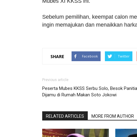
Mubes XI KKSS ini.
Sebelum pemilihan, keempat calon men
ingin memajukan dan menaikkan harka
SHARE
Facebook
Twitter
Previous article
Peserta Mubes KKSS Serbu Solo, Besok Paniti
Dijamu di Rumah Makan Soto Jokowi
RELATED ARTICLES
MORE FROM AUTHOR