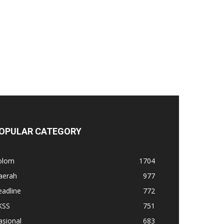
OPULAR CATEGORY
olom
1704
aerah
977
adline
772
KSS
751
asional
683