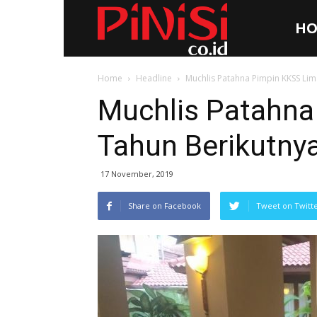
HO
Pinisi.co.id
Home
Headline
Muchlis Patahna Pimpin KKSS Lim
Muchlis Patahna
Tahun Berikutny
17 November, 2019
Share on Facebook
Tweet on Twitt