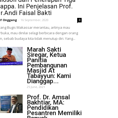
appa. Ini Penjelasan Prof.
r.Andi Faisal Bakti
if Onggang
-
16 September, 2020
0
ang Bugis Makassar merantau, artinya mau
rbuka, mau dinilai selagi berbicara dengan orang
in, sebab budaya kita tidak menutup diri. Yang...
Marah Sakti
Siregar, Ketua
Panitia
Pembangunan
Masjid At
Tabayyun: Kami
Dianggap...
25 June, 2021
Prof. Dr. Amsal
Bakhtiar, MA:
Pendidikan
Pesantren Memiliki