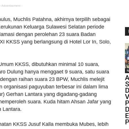
- Advertisement -
ulus, Muchlis Patahna, akhirnya terpilih sebagai
rukunan Keluarga Sulawesi Selatan periode
klamasi dengan perolehan 23 suara Badan
 KKSS yang berlangsung di Hotel Lor In, Solo,
Umum KKSS, dibutuhkan minimal 10 suara,
N
aro Dulung hanya menggaet 9 suara, satu suara
A
, dengan raihan suara 23 BPW, Muchlis melejit
S
organisasi paguyuban terbesar ini dalam lima
D
pur) Gerhan Lantara yang digadang-gadang
V
 memperoleh suara. Kuda hitam Ahsan Jafar yang
P
D
n Lantara.
P
atan KKSS Jusuf Kalla membuka Mubes, lebih