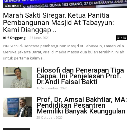
Wawancara
Marah Sakti Siregar, Ketua Panitia
Pembangunan Masjid At Tabayyun:
Kami Dianggap...
Alif Onggang
-
25 June, 2021
31448
PINISI.co.id- Rencana pembangunan Masjid At Tabayyun, Taman Villa
Meruya, Jakarta Barat, viral di media massa dua bulan terakhir. Inilah
untuk pertama kalinya...
Filosofi dan Penerapan Tiga
Cappa. Ini Penjelasan Prof.
Dr.Andi Faisal Bakti
16 September, 2020
Prof. Dr. Amsal Bakhtiar, MA:
Pendidikan Pesantren
Memiliki Banyak Keunggulan
28 October, 2020