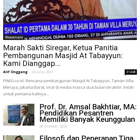
Wawancara
Marah Sakti Siregar, Ketua Panitia
Pembangunan Masjid At Tabayyun:
Kami Dianggap...
Alif Onggang
-
25 June, 2021
31448
PINISI.co.id- Rencana pembangunan Masjid At Tabayyun, Taman Villa
Meruya, Jakarta Barat, viral di media massa dua bulan terakhir. Inilah
untuk pertama kalinya...
Prof. Dr. Amsal Bakhtiar, MA:
Pendidikan Pesantren
Memiliki Banyak Keunggulan
28 October, 2020
Filosofi dan Penerapan Tiga