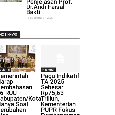
Penjelasan Prof.
Dr.Andi Faisal
Bakti
16 September, 2020
HOT NEWS
asional
Nasional
emerintah
Pagu Indikatif
arap
TA 2025
embahasan
Sebesar
6 RUU
Rp75,63
abupaten/Kota
Triliun,
anya Soal
Kementerian
erubahan
PUPR Fokus