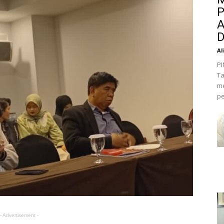
P
A
D
Al
PI
Ta
me
pe
- Advertisement -