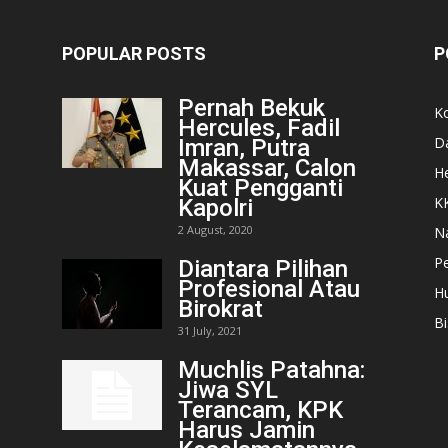
POPULAR POSTS
P
Pernah Bekuk
K
Hercules, Fadil
D
Imran, Putra
Makassar, Calon
He
Kuat Pengganti
K
Kapolri
2 August, 2020
N
Pe
Diantara Pilihan
Profesional Atau
H
Birokrat
Bi
31 July, 2021
Muchlis Patahna:
Jiwa SYL
Terancam, KPK
Harus Jamin