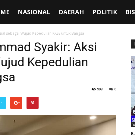
ME
NASIONAL
DAERAH
POLITIK
BI
sial sebagai Wujud Kepedulian KKSS untuk Bangsa
mmad Syakir: Aksi
Wujud Kepedulian
gsa
998
0
er
W
M