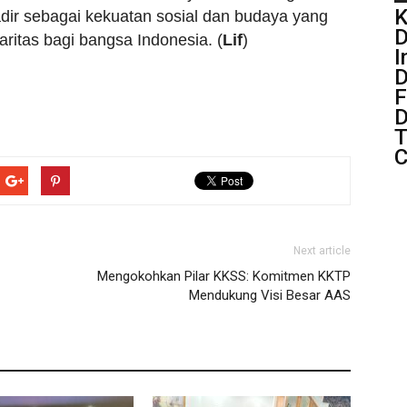
K
adir sebagai kekuatan sosial dan budaya yang
D
ritas bagi bangsa Indonesia. (
Lif
)
I
D
F
D
T
C
Next article
Mengokohkan Pilar KKSS: Komitmen KKTP
Mendukung Visi Besar AAS