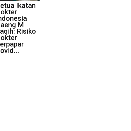
etua Ikatan
okter
ndonesia
aeng M
aqih: Risiko
okter
erpapar
ovid...