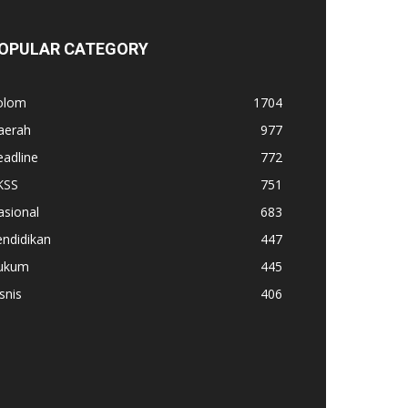
OPULAR CATEGORY
olom
1704
aerah
977
adline
772
KSS
751
asional
683
ndidikan
447
ukum
445
snis
406