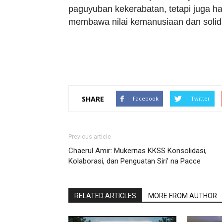
paguyuban kekerabatan, tetapi juga h
membawa nilai kemanusiaan dan solida
SHARE
Facebook
Twitter
Previous article
Chaerul Amir: Mukernas KKSS Konsolidasi,
Kolaborasi, dan Penguatan Siri’ na Pacce
RELATED ARTICLES
MORE FROM AUTHOR