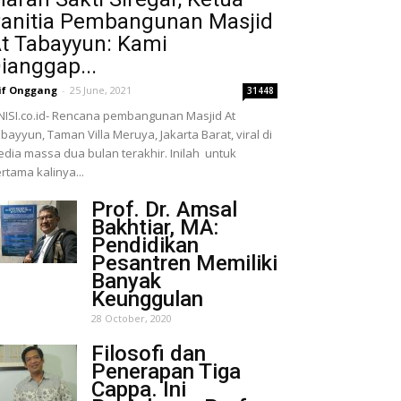
anitia Pembangunan Masjid
t Tabayyun: Kami
ianggap...
if Onggang
-
25 June, 2021
31448
NISI.co.id- Rencana pembangunan Masjid At
bayyun, Taman Villa Meruya, Jakarta Barat, viral di
dia massa dua bulan terakhir. Inilah untuk
rtama kalinya...
Prof. Dr. Amsal
Bakhtiar, MA:
Pendidikan
Pesantren Memiliki
Banyak
Keunggulan
28 October, 2020
Filosofi dan
Penerapan Tiga
Cappa. Ini