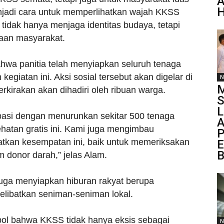
A
H
njadi cara untuk memperlihatkan wajah KKSS
g tidak hanya menjaga identitas budaya, tetapi
eraan masyarakat.
wa panitia telah menyiapkan seluruh tenaga
giatan ini. Aksi sosial tersebut akan digelar di
N
M
kirakan akan dihadiri oleh ribuan warga.
S
L
ipasi dengan menurunkan sekitar 500 tenaga
A
atan gratis ini. Kami juga mengimbau
P
kan kesempatan ini, baik untuk memeriksakan
E
B
 donor darah,” jelas Alam.
uga menyiapkan hiburan rakyat berupa
libatkan seniman-seniman lokal.
mbol bahwa KKSS tidak hanya eksis sebagai
N