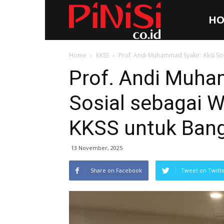
HO
Pinisi.co.id
Home
KKSS
Prof. Andi Muhammad Syakir: Aksi So
Prof. Andi Muha
Sosial sebagai 
KKSS untuk Ban
13 November, 2025
Share on Facebook
Tweet on Twitt