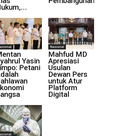
las
Pembangunan...
ukum,...
asional
Nasional
entan
Mahfud MD
yahrul Yasin
Apresiasi
impo: Petani
Usulan
dalah
Dewan Pers
ahlawan
untuk Atur
konomi
Platform
angsa
Digital
asional