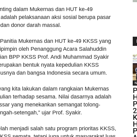
penting dalam Mukernas dan HUT ke-49
adalah pelaksanaan aksi sosial berupa pasar
 dan donor darah massal.
 Panitia Mukernas dan HUT ke-49 KKSS yang
, dipimpin oleh Penanggung Acara Salahuddin
arian BPP KKSS Prof. Andi Muhammad Syakir
erupakan bentuk nyata kepedulian KKSS
susnya dan bangsa Indonesia secara umum.
N
 yang kita lakukan dalam rangkaian Mukernas
P
H
ulian terhadap sesama. Nilai dasarnya adalah
P
assar yang menekankan semangat tolong-
2
gah-setengah,” ujar Prof. Syakir.
K
H
telah menjadi salah satu program prioritas KKSS,
P
SS semata, tetapi juga untuk masyarakat luas