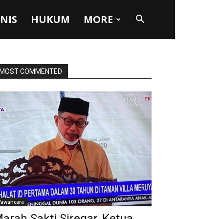
SNIS
HUKUM
MORE
MOST COMMENTED
awancara
arah Sakti Siregar, Ketua