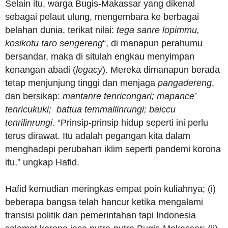
Selain itu, warga Bugis-Makassar yang dikenal
sebagai pelaut ulung, mengembara ke berbagai
belahan dunia, terikat nilai:
tega sanre lopimmu,
kosikotu taro sengereng
“, di manapun perahumu
bersandar, maka di situlah engkau menyimpan
kenangan abadi (
legacy
). Mereka dimanapun berada
tetap menjunjung tinggi dan menjaga
pangadereng
,
dan bersikap:
mantanre tenricongari; mapance’
tenricukuki; battua temmallinrungi; baiccu
tenrilinrungi
. “Prinsip-prinsip hidup seperti ini perlu
terus dirawat. Itu adalah pegangan kita dalam
menghadapi perubahan iklim seperti pandemi korona
itu,” ungkap Hafid.
Hafid kemudian meringkas empat poin kuliahnya; (i)
beberapa bangsa telah hancur ketika mengalami
transisi politik dan pemerintahan tapi Indonesia