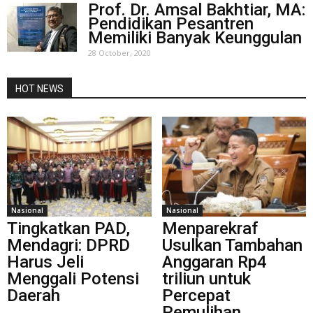
Prof. Dr. Amsal Bakhtiar, MA:
Pendidikan Pesantren
Memiliki Banyak Keunggulan
28 October, 2020
HOT NEWS
Nasional
Nasional
Tingkatkan PAD,
Menparekraf
Mendagri: DPRD
Usulkan Tambahan
Harus Jeli
Anggaran Rp4
Menggali Potensi
triliun untuk
Daerah
Percepat
Pemulihan