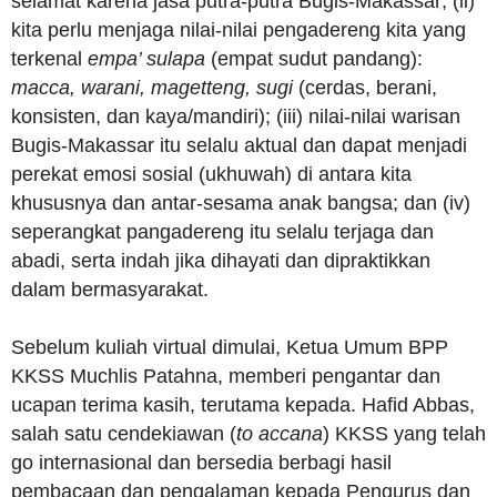
selamat karena jasa putra-putra Bugis-Makassar; (ii)
kita perlu menjaga nilai-nilai pengadereng kita yang
terkenal
empa’ sulapa
(empat sudut pandang):
macca, warani, magetteng, sugi
(cerdas, berani,
konsisten, dan kaya/mandiri); (iii) nilai-nilai warisan
Bugis-Makassar itu selalu aktual dan dapat menjadi
perekat emosi sosial (ukhuwah) di antara kita
khususnya dan antar-sesama anak bangsa; dan (iv)
seperangkat pangadereng itu selalu terjaga dan
abadi, serta indah jika dihayati dan dipraktikkan
dalam bermasyarakat.
Sebelum kuliah virtual dimulai, Ketua Umum BPP
KKSS Muchlis Patahna, memberi pengantar dan
ucapan terima kasih, terutama kepada. Hafid Abbas,
salah satu cendekiawan (
to accana
) KKSS yang telah
go internasional dan bersedia berbagi hasil
pembacaan dan pengalaman kepada Pengurus dan