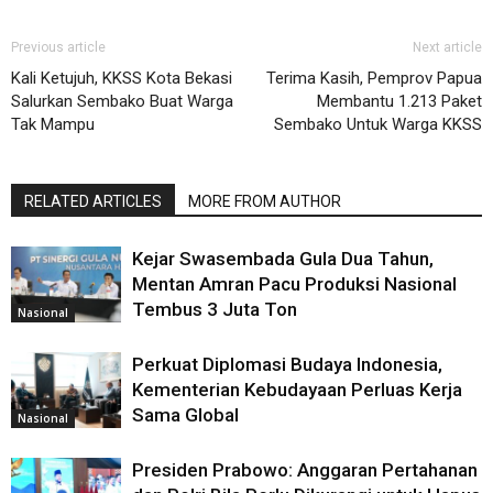
Previous article
Next article
Kali Ketujuh, KKSS Kota Bekasi
Terima Kasih, Pemprov Papua
Salurkan Sembako Buat Warga
Membantu 1.213 Paket
Tak Mampu
Sembako Untuk Warga KKSS
RELATED ARTICLES
MORE FROM AUTHOR
Kejar Swasembada Gula Dua Tahun,
Mentan Amran Pacu Produksi Nasional
Tembus 3 Juta Ton
Nasional
Perkuat Diplomasi Budaya Indonesia,
Kementerian Kebudayaan Perluas Kerja
Sama Global
Nasional
Presiden Prabowo: Anggaran Pertahanan