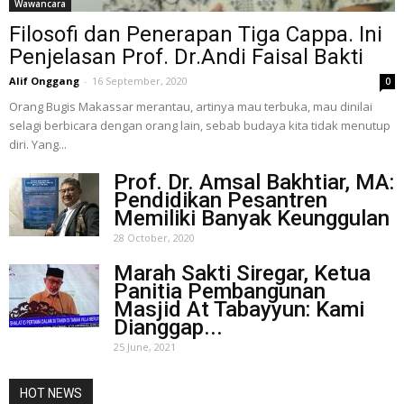
Wawancara
Filosofi dan Penerapan Tiga Cappa. Ini
Penjelasan Prof. Dr.Andi Faisal Bakti
Alif Onggang
-
16 September, 2020
0
Orang Bugis Makassar merantau, artinya mau terbuka, mau dinilai
selagi berbicara dengan orang lain, sebab budaya kita tidak menutup
diri. Yang...
Prof. Dr. Amsal Bakhtiar, MA:
Pendidikan Pesantren
Memiliki Banyak Keunggulan
28 October, 2020
Marah Sakti Siregar, Ketua
Panitia Pembangunan
Masjid At Tabayyun: Kami
Dianggap...
25 June, 2021
HOT NEWS