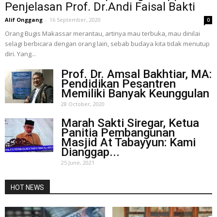
Penjelasan Prof. Dr.Andi Faisal Bakti
Alif Onggang
-
16 September, 2020
0
Orang Bugis Makassar merantau, artinya mau terbuka, mau dinilai
selagi berbicara dengan orang lain, sebab budaya kita tidak menutup
diri. Yang...
Prof. Dr. Amsal Bakhtiar, MA:
Pendidikan Pesantren
Memiliki Banyak Keunggulan
28 October, 2020
Marah Sakti Siregar, Ketua
Panitia Pembangunan
Masjid At Tabayyun: Kami
Dianggap...
25 June, 2021
HOT NEWS