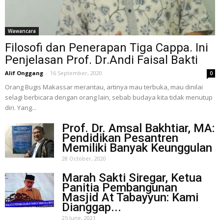
Wawancara
Filosofi dan Penerapan Tiga Cappa. Ini
Penjelasan Prof. Dr.Andi Faisal Bakti
Alif Onggang
-
16 September, 2020
0
Orang Bugis Makassar merantau, artinya mau terbuka, mau dinilai
selagi berbicara dengan orang lain, sebab budaya kita tidak menutup
diri. Yang...
Prof. Dr. Amsal Bakhtiar, MA:
Pendidikan Pesantren
Memiliki Banyak Keunggulan
28 October, 2020
Marah Sakti Siregar, Ketua
Panitia Pembangunan
Masjid At Tabayyun: Kami
Dianggap...
25 June, 2021