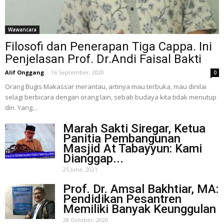
Wawancara
Filosofi dan Penerapan Tiga Cappa. Ini
Penjelasan Prof. Dr.Andi Faisal Bakti
Alif Onggang
-
16 September, 2020
0
Orang Bugis Makassar merantau, artinya mau terbuka, mau dinilai
selagi berbicara dengan orang lain, sebab budaya kita tidak menutup
diri. Yang...
Marah Sakti Siregar, Ketua
Panitia Pembangunan
Masjid At Tabayyun: Kami
Dianggap...
25 June, 2021
Prof. Dr. Amsal Bakhtiar, MA:
Pendidikan Pesantren
Memiliki Banyak Keunggulan
28 October, 2020