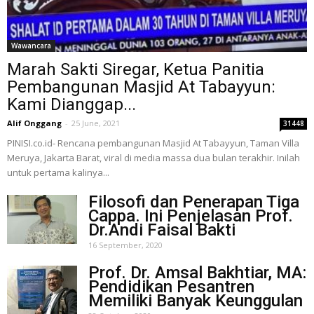
Wawancara
Marah Sakti Siregar, Ketua Panitia
Pembangunan Masjid At Tabayyun:
Kami Dianggap...
Alif Onggang
-
25 June, 2021
31448
PINISI.co.id- Rencana pembangunan Masjid At Tabayyun, Taman Villa
Meruya, Jakarta Barat, viral di media massa dua bulan terakhir. Inilah
untuk pertama kalinya...
Filosofi dan Penerapan Tiga
Cappa. Ini Penjelasan Prof.
Dr.Andi Faisal Bakti
16 September, 2020
Prof. Dr. Amsal Bakhtiar, MA:
Pendidikan Pesantren
Memiliki Banyak Keunggulan