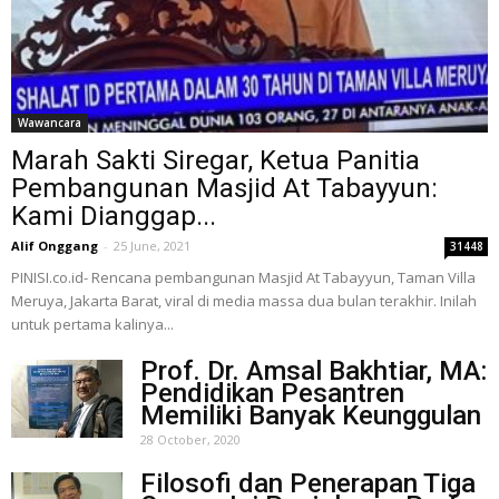
Wawancara
Marah Sakti Siregar, Ketua Panitia
Pembangunan Masjid At Tabayyun:
Kami Dianggap...
Alif Onggang
-
25 June, 2021
31448
PINISI.co.id- Rencana pembangunan Masjid At Tabayyun, Taman Villa
Meruya, Jakarta Barat, viral di media massa dua bulan terakhir. Inilah
untuk pertama kalinya...
Prof. Dr. Amsal Bakhtiar, MA:
Pendidikan Pesantren
Memiliki Banyak Keunggulan
28 October, 2020
Filosofi dan Penerapan Tiga