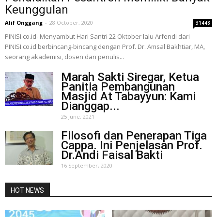
Keunggulan
Alif Onggang
-
28 October, 2020
31448
PINISI.co.id- Menyambut Hari Santri 22 Oktober lalu Arfendi dari
PINISI.co.id berbincang-bincang dengan Prof. Dr. Amsal Bakhtiar, MA,
seorang akademisi, dosen dan penulis...
Marah Sakti Siregar, Ketua
Panitia Pembangunan
Masjid At Tabayyun: Kami
Dianggap...
25 June, 2021
Filosofi dan Penerapan Tiga
Cappa. Ini Penjelasan Prof.
Dr.Andi Faisal Bakti
16 September, 2020
HOT NEWS