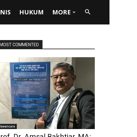
SNIS
HUKUM
MORE
MOST COMMENTED
awancara
rof. Dr. Amsal Bakhtiar, MA: