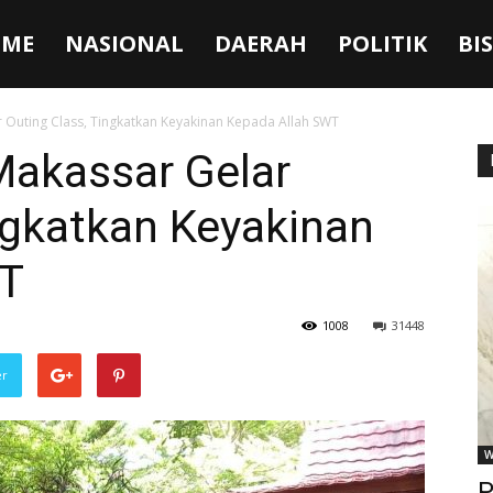
ME
NASIONAL
DAERAH
POLITIK
BI
ar Outing Class, Tingkatkan Keyakinan Kepada Allah SWT
 Makassar Gelar
ngkatkan Keyakinan
WT
1008
31448
er
W
P