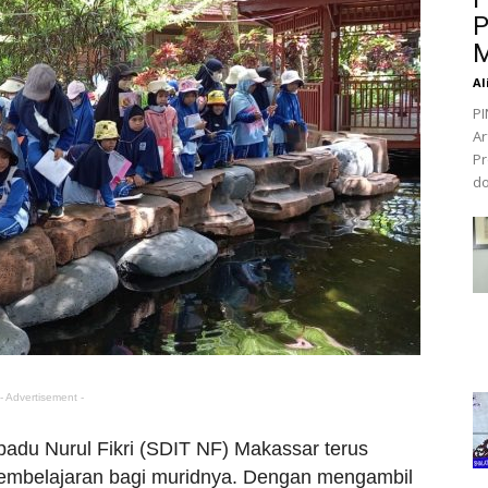
P
M
Al
PI
Ar
Pr
do
- Advertisement -
adu Nurul Fikri (SDIT NF) Makassar terus
embelajaran bagi muridnya. Dengan mengambil