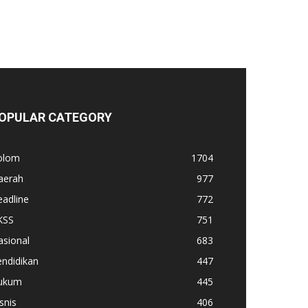
OPULAR CATEGORY
olom
1704
aerah
977
adline
772
KSS
751
asional
683
ndidikan
447
ukum
445
snis
406