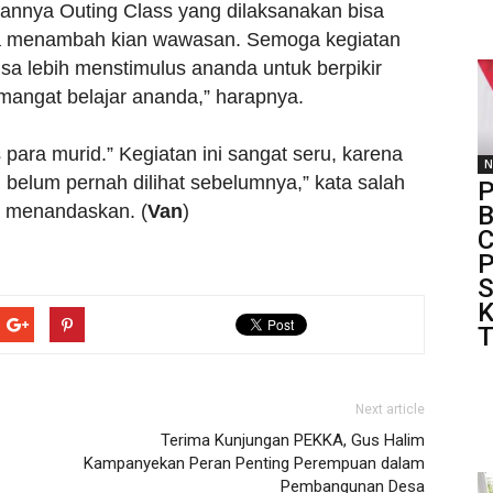
annya Outing Class yang dilaksanakan bisa
gga menambah kian wawasan. Semoga kegiatan
bisa lebih menstimulus ananda untuk berpikir
mangat belajar ananda,” harapnya.
 para murid.” Kegiatan ini sangat seru, karena
N
belum pernah dilihat sebelumnya,” kata salah
P
a menandaskan. (
Van
)
B
C
P
S
K
T
Next article
Terima Kunjungan PEKKA, Gus Halim
Kampanyekan Peran Penting Perempuan dalam
Pembangunan Desa