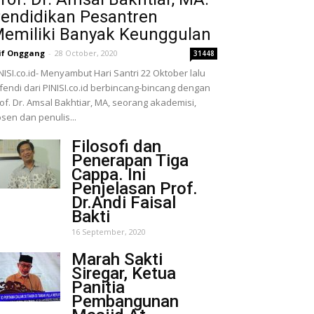
endidikan Pesantren
emiliki Banyak Keunggulan
if Onggang
-
28 October, 2020
31448
NISI.co.id- Menyambut Hari Santri 22 Oktober lalu
fendi dari PINISI.co.id berbincang-bincang dengan
of. Dr. Amsal Bakhtiar, MA, seorang akademisi,
sen dan penulis...
Filosofi dan
Penerapan Tiga
Cappa. Ini
Penjelasan Prof.
Dr.Andi Faisal
Bakti
16 September, 2020
Marah Sakti
Siregar, Ketua
Panitia
Pembangunan