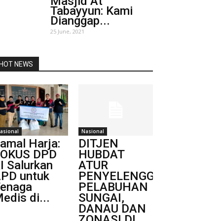
Masjid At
Tabayyun: Kami
Dianggap...
25 June, 2021
HOT NEWS
asional
Nasional
amal Harja:
DITJEN
FOKUS DPD
HUBDAT
I Salurkan
ATUR
PD untuk
PENYELENGGARAAN
enaga
PELABUHAN
edis di...
SUNGAI,
DANAU DAN
ZONASI DI