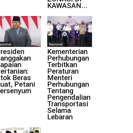
KAWASAN...
asional
Nasional
residen
Kementerian
anggakan
Perhubungan
apaian
Terbitkan
ertanian:
Peraturan
tok Beras
Menteri
uat, Petani
Perhubungan
ersenyum
Tentang
Pengendalian
Transportasi
Selama
Lebaran