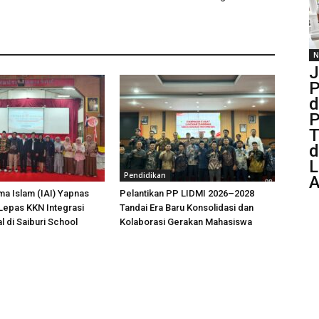
N
J
P
d
P
T
d
L
Pendidikan
A
ama Islam (IAI) Yapnas
Pelantikan PP LIDMI 2026–2028
Lepas KKN Integrasi
Tandai Era Baru Konsolidasi dan
l di Saiburi School
Kolaborasi Gerakan Mahasiswa