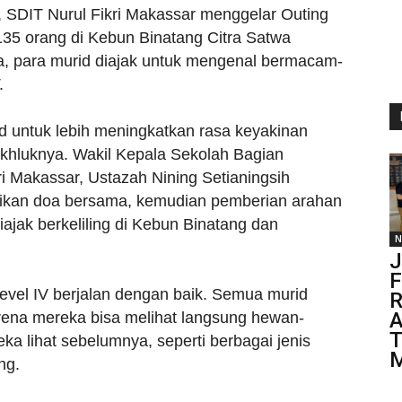
, SDIT Nurul Fikri Makassar menggelar Outing
 135 orang di Kebun Binatang Citra Satwa
a, para murid diajak untuk mengenal bermacam-
.
d untuk lebih meningkatkan rasa keyakinan
khluknya. Wakil Kepala Sekolah Bagian
ri Makassar, Ustazah Nining Setianingsih
kaikan doa bersama, kemudian pemberian arahan
iajak berkeliling di Kebun Binatang dan
N
J
evel IV berjalan dengan baik. Semua murid
R
A
arena mereka bisa melihat langsung hewan-
T
a lihat sebelumnya, seperti berbagai jenis
M
ng.