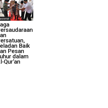
asional
aga
ersaudaraan
an
ersatuan,
eladan Baik
an Pesan
uhur dalam
l-Qur’an