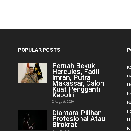
POPULAR POSTS
P
Pernah Bekuk
K
Hercules, Fadil
D
Imran, Putra
Makassar, Calon
He
Kuat Pengganti
K
Kapolri
2 August, 2020
N
Pe
Diantara Pilihan
Profesional Atau
H
Birokrat
Bi
31 July, 2021