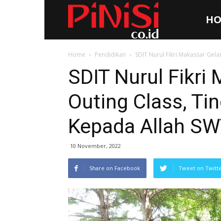
HO
Pinisi.co.id
Home
Pendidikan
SDIT Nurul Fikri Makassar Gel
SDIT Nurul Fikri
Outing Class, Ti
Kepada Allah S
10 November, 2022
Share on Facebook
Tweet on Twitt