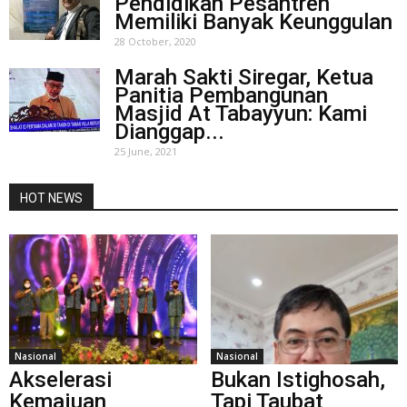
Pendidikan Pesantren
Memiliki Banyak Keunggulan
28 October, 2020
Marah Sakti Siregar, Ketua
Panitia Pembangunan
Masjid At Tabayyun: Kami
Dianggap...
25 June, 2021
HOT NEWS
Nasional
Nasional
Akselerasi
Bukan Istighosah,
Kemajuan
Tapi Taubat