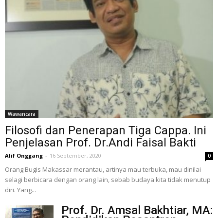
Wawancara
Filosofi dan Penerapan Tiga Cappa. Ini
Penjelasan Prof. Dr.Andi Faisal Bakti
Alif Onggang
-
16 September, 2020
0
Orang Bugis Makassar merantau, artinya mau terbuka, mau dinilai
selagi berbicara dengan orang lain, sebab budaya kita tidak menutup
diri. Yang...
Prof. Dr. Amsal Bakhtiar, MA: