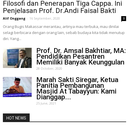
Filosofi dan Penerapan Tiga Cappa. Ini
Penjelasan Prof. Dr.Andi Faisal Bakti
Alif Onggang
-
16 September, 2020
0
Orang Bugis Makassar merantau, artinya mau terbuka, mau dinilai
selagi berbicara dengan orang lain, sebab budaya kita tidak menutup
diri. Yang...
Prof. Dr. Amsal Bakhtiar, MA:
Pendidikan Pesantren
Memiliki Banyak Keunggulan
28 October, 2020
Marah Sakti Siregar, Ketua
Panitia Pembangunan
Masjid At Tabayyun: Kami
Dianggap...
25 June, 2021
HOT NEWS