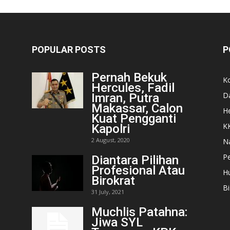
POPULAR POSTS
P
Pernah Bekuk
K
Hercules, Fadil
D
Imran, Putra
Makassar, Calon
He
Kuat Pengganti
K
Kapolri
2 August, 2020
N
Pe
Diantara Pilihan
Profesional Atau
H
Birokrat
Bi
31 July, 2021
Muchlis Patahna:
Jiwa SYL