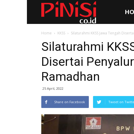
HO
Pinisi.co.id
Home
KKSS
Silaturahmi KKSS Jawa Tengah Disert
Silaturahmi KKS
Disertai Penyalu
Ramadhan
25 April, 2022
Share on Facebook
Tweet on Twitt