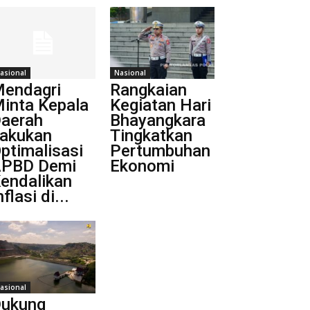
asional
Nasional
endagri
Rangkaian
inta Kepala
Kegiatan Hari
aerah
Bhayangkara
akukan
Tingkatkan
ptimalisasi
Pertumbuhan
PBD Demi
Ekonomi
endalikan
nflasi di...
asional
ukung