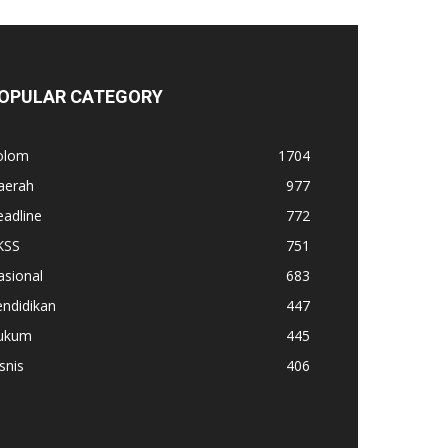
OPULAR CATEGORY
olom
1704
aerah
977
adline
772
KSS
751
asional
683
ndidikan
447
ukum
445
snis
406