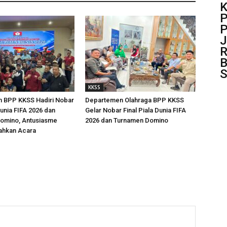
K
P
P
J
R
B
S
KKSS
 BPP KKSS Hadiri Nobar
Departemen Olahraga BPP KKSS
Dunia FIFA 2026 dan
Gelar Nobar Final Piala Dunia FIFA
omino, Antusiasme
2026 dan Turnamen Domino
ahkan Acara