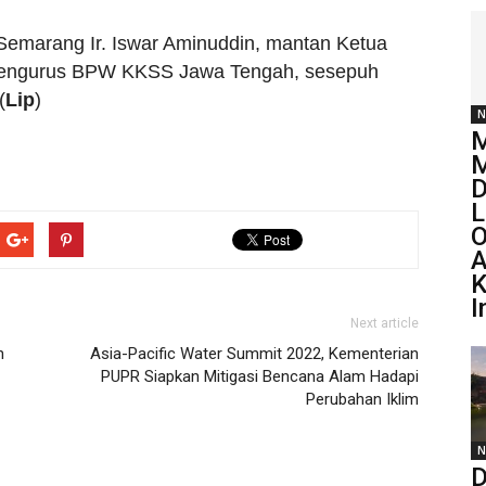
Semarang Ir. Iswar Aminuddin, mantan Ketua
 pengurus BPW KKSS Jawa Tengah, sesepuh
(
Lip
)
N
M
M
D
L
O
A
K
I
Next article
h
Asia-Pacific Water Summit 2022, Kementerian
PUPR Siapkan Mitigasi Bencana Alam Hadapi
Perubahan Iklim
N
D