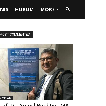
SNIS
HUKUM
MORE
MOST COMMENTED
awancara
rof. Dr. Amsal Bakhtiar, MA: