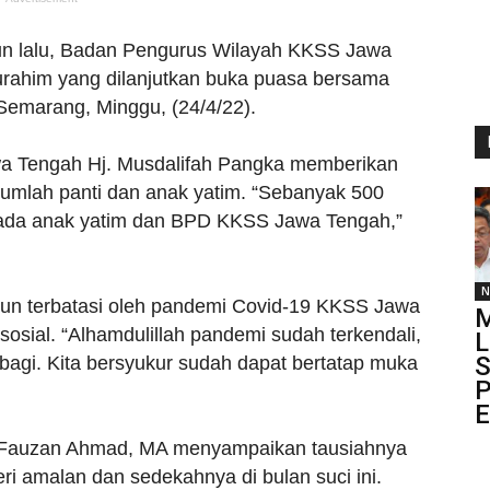
n lalu, Badan Pengurus Wilayah KKSS Jawa
urahim yang dilanjutkan buka puasa bersama
emarang, Minggu, (24/4/22).
a Tengah Hj. Musdalifah Pangka memberikan
umlah panti dan anak yatim. “Sebanyak 500
pada anak yatim dan BPD KKSS Jawa Tengah,”
N
hun terbatasi oleh pandemi Covid-19 KKSS Jawa
osial. “Alhamdulillah pandemi sudah terkendali,
L
S
rbagi. Kita bersyukur sudah dapat bertatap muka
P
E
 Fauzan Ahmad, MA menyampaikan tausiahnya
amalan dan sedekahnya di bulan suci ini.