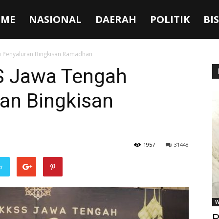
ME
NASIONAL
DAERAH
POLITIK
BI
ai Penyaluran Bingkisan Ramadhan
S Jawa Tengah
ran Bingkisan
1957
31448
er
W
P