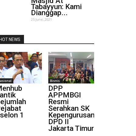
Masjid At
Tabayyun: Kami
Dianggap...
25 June, 2021
HOT NEWS
asional
Bisnis
Menhub
DPP
antik
APPMBGI
ejumlah
Resmi
ejabat
Serahkan SK
selon 1
Kepengurusan
DPD II
Jakarta Timur