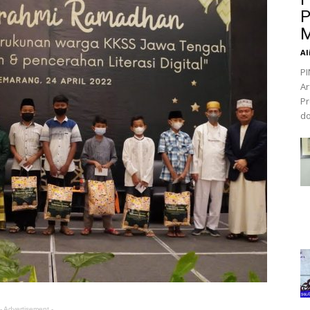
P
M
Al
PI
Ar
Pr
do
- Advertisement -