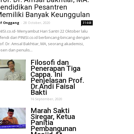
endidikan Pesantren
emiliki Banyak Keunggulan
if Onggang
-
28 October, 2020
31448
NISI.co.id- Menyambut Hari Santri 22 Oktober lalu
fendi dari PINISI.co.id berbincang-bincang dengan
of. Dr. Amsal Bakhtiar, MA, seorang akademisi,
sen dan penulis...
Filosofi dan
Penerapan Tiga
Cappa. Ini
Penjelasan Prof.
Dr.Andi Faisal
Bakti
16 September, 2020
Marah Sakti
Siregar, Ketua
Panitia
Pembangunan