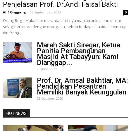
Penjelasan Prof. Dr.Andi Faisal Bakti
Alif Onggang
-
16 September, 2020
0
Orang Bugis Makassar merantau, artinya mau terbuka, mau dinilai
selagi berbicara dengan orang lain, sebab budaya kita tidak menutup
diri. Yang...
Marah Sakti Siregar, Ketua
Panitia Pembangunan
Masjid At Tabayyun: Kami
Dianggap...
25 June, 2021
Prof. Dr. Amsal Bakhtiar, MA:
Pendidikan Pesantren
Memiliki Banyak Keunggulan
28 October, 2020
HOT NEWS