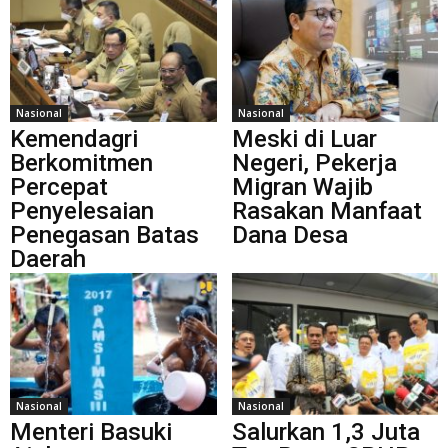
Nasional
Nasional
Kemendagri
Meski di Luar
Berkomitmen
Negeri, Pekerja
Percepat
Migran Wajib
Penyelesaian
Rasakan Manfaat
Penegasan Batas
Dana Desa
Daerah
Nasional
Nasional
Menteri Basuki
Salurkan 1,3 Juta