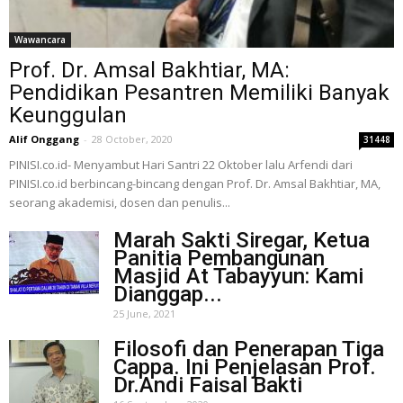
Wawancara
Prof. Dr. Amsal Bakhtiar, MA:
Pendidikan Pesantren Memiliki Banyak
Keunggulan
Alif Onggang
-
28 October, 2020
31448
PINISI.co.id- Menyambut Hari Santri 22 Oktober lalu Arfendi dari
PINISI.co.id berbincang-bincang dengan Prof. Dr. Amsal Bakhtiar, MA,
seorang akademisi, dosen dan penulis...
Marah Sakti Siregar, Ketua
Panitia Pembangunan
Masjid At Tabayyun: Kami
Dianggap...
25 June, 2021
Filosofi dan Penerapan Tiga
Cappa. Ini Penjelasan Prof.
Dr.Andi Faisal Bakti